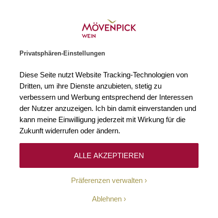
Weinhändler des Jahres 2026
Zur Startseite
SUCHE
WARENKORB
Minicart
Privatsphären-Einstellungen
Startseite
Rotweine
2018 Gran Enemigo Mendoza Adrianna Catena &
Diese Seite nutzt Website Tracking-Technologien von
Zum Ende der Bildgalerie springen
Zum Anfang der Bildgaleri
Dritten, um ihre Dienste anzubieten, stetig zu
verbessern und Werbung entsprechend der Interessen
der Nutzer anzuzeigen. Ich bin damit einverstanden und
kann meine Einwilligung jederzeit mit Wirkung für die
Zukunft widerrufen oder ändern.
ALLE AKZEPTIEREN
Präferenzen verwalten
Ablehnen