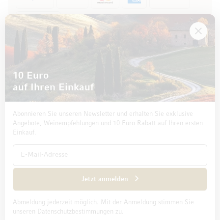
Rechnung
10 Euro
auf Ihren Einkauf
Abonnieren Sie unseren Newsletter und erhalten Sie exklusive
Angebote, Weinempfehlungen und 10 Euro Rabatt auf Ihren ersten
Einkauf.
Impressum
Datenschutz und Disclaimer
AGB
Jetzt anmelden
Abmeldung jederzeit möglich. Mit der Anmeldung stimmen Sie
© 2026 Mövenpick Wein Deutschland GmbH & Co. KG
unseren Datenschutzbestimmungen zu.