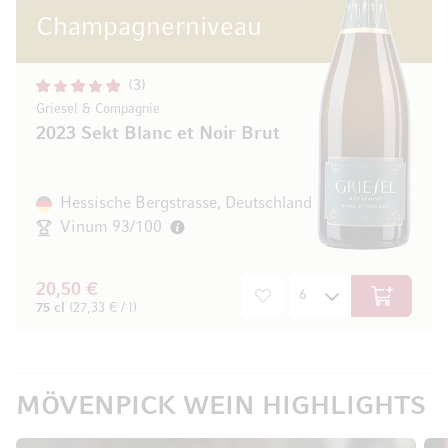
Champagnerniveau
3
Griesel & Compagnie
2023 Sekt Blanc et Noir Brut
Hessische Bergstrasse, Deutschland
Vinum 93/100
20,50 €
In den Wa
75 cl
(27,33 € / l)
MÖVENPICK WEIN HIGHLIGHTS