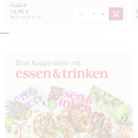
16,80 €
14,90 €
In den War
75 cl
(19,87 € / l)
7