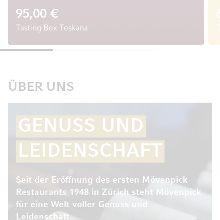
95,00 €
Tasting Box Toskana
T
ÜBER UNS
GENUSS UND
LEIDENSCHAFT
Seit der Eröffnung des ersten Mövenpick
Restaurants 1948 in Zürich steht Mövenpick
für eine Welt voller Genuss und
Leidenschaft.