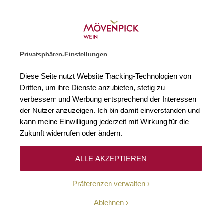
Gratislieferung ab € 120.–
SUCHE
WARENKORB
Minicart
Privatsphären-Einstellungen
Diese Seite nutzt Website Tracking-Technologien von
Dritten, um ihre Dienste anzubieten, stetig zu
verbessern und Werbung entsprechend der Interessen
der Nutzer anzuzeigen. Ich bin damit einverstanden und
kann meine Einwilligung jederzeit mit Wirkung für die
Zukunft widerrufen oder ändern.
ALLE AKZEPTIEREN
FÜR IHRE
SOMMER-
Präferenzen verwalten
Ablehnen
MOMENTE