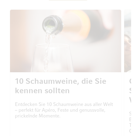
10 Schaumweine, die Sie
C
kennen sollten
S
W
Entdecken Sie 10 Schaumweine aus aller Welt
– perfekt für Apéro, Feste und genussvolle,
So 
prickelnde Momente.
Bes
Tem
Ge