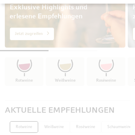
Exklusive Highlights und
erlesene Empfehlungen
Jetzt zugreifen
Rotweine
Weißweine
Roséweine
AKTUELLE EMPFEHLUNGEN
Rotweine
Weißweine
Roséweine
Schaumweine