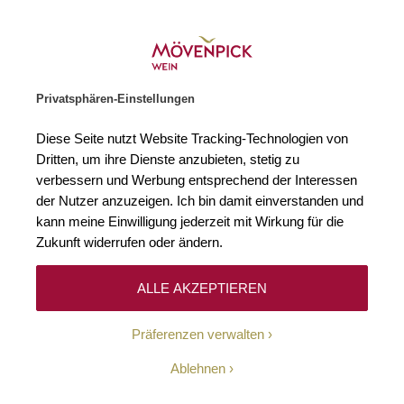
Weinhändler des Jahres 2026
Zur Startseite
SUCHE
WARENKORB
Minicart
Privatsphären-Einstellungen
Startseite
Bestseller
2025 Roseblood rosé Coteaux Varois en Prove
Diese Seite nutzt Website Tracking-Technologien von
Zum Ende der Bildgalerie springen
Zum Anfang der Bildgaleri
Dritten, um ihre Dienste anzubieten, stetig zu
verbessern und Werbung entsprechend der Interessen
Bis zu
der Nutzer anzuzeigen. Ich bin damit einverstanden und
10
%
kann meine Einwilligung jederzeit mit Wirkung für die
Zukunft widerrufen oder ändern.
ALLE AKZEPTIEREN
Präferenzen verwalten
Ablehnen