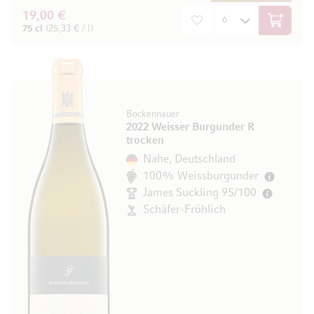
19,00 €
In den W
75 cl
(25,33 € / l)
Bockennauer
2022 Weisser Burgunder R
trocken
Nahe, Deutschland
100% Weissburgunder
James Suckling 95/100
Schäfer-Fröhlich