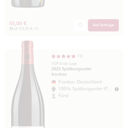
55,00 €
Auf Anfrage
75 cl
(73,33 € / l)
1
VDP.Erste Lage
2023 Spätburgunder
trocken
Franken, Deutschland
100% Spätburgunder (Pinot Noir)
Fürst