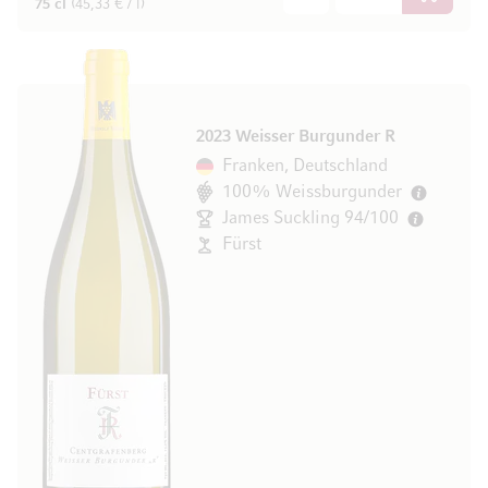
In den W
75 cl
(45,33 € / l)
2023 Weisser Burgunder R
Franken, Deutschland
100% Weissburgunder
James Suckling 94/100
Fürst