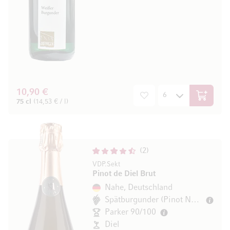
10,90 €
In den W
75 cl
(14,53 € / l)
2
VDP.Sekt
Pinot de Diel Brut
Nahe, Deutschland
Spätburgunder (Pinot Noir)
Parker 90/100
Diel