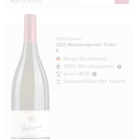
In den W
75 cl
(21,20 € / l)
VDP.Gutswein
2023 Weissburgunder Fuder
8
Mosel, Deutschland
100% Weissburgunder
Score 18/20
Sektmanufaktur Van Volxem