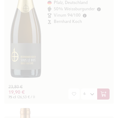
Pfalz, Deutschland
50% Weissburgunder
Vinum 94/100
Bernhard Koch
23,80 €
19,90 €
In den W
75 cl
(26,53 € / l)