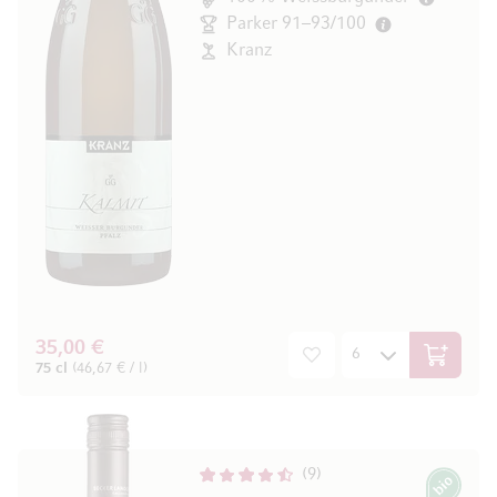
Parker 91–93/100
Kranz
35,00 €
In den W
75 cl
(46,67 € / l)
9
Bio