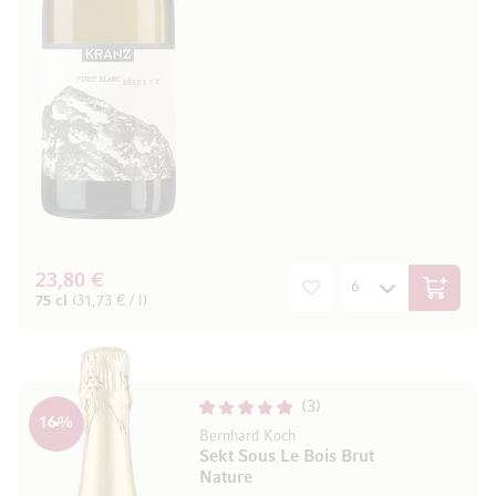
23,80 €
In den W
75 cl
(31,73 € / l)
3
16
%
Bernhard Koch
Sekt Sous Le Bois Brut
Nature