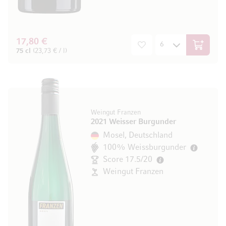
17,80 €
In den W
75 cl
(23,73 € / l)
Weingut Franzen
2021 Weisser Burgunder
Mosel, Deutschland
100% Weissburgunder
Score 17.5/20
Weingut Franzen