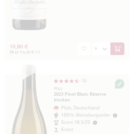
10,80 €
In den W
75 cl
(14,40 € / l)
3
Bio
Pfalz
2023 Pinot Blanc Réserve
trocken
Pfalz, Deutschland
100% Weissburgunder
Score 18.5/20
Kranz