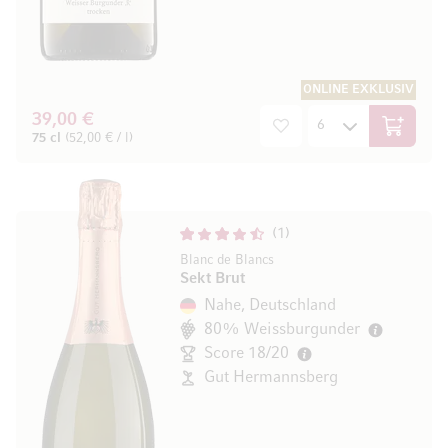
ONLINE EXKLUSIV
39,00 €
In den W
75 cl
(52,00 € / l)
1
Blanc de Blancs
Sekt Brut
Nahe, Deutschland
80% Weissburgunder
Score 18/20
Gut Hermannsberg