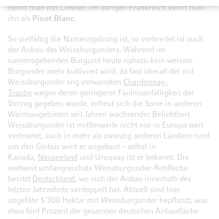
nennt man ihn Clevner, im übrigen Frankreich kennt man
ihn als
Pinot Blanc
.
So vielfältig die Namensgebung ist, so verbreitet ist auch
der Anbau des Weissburgunders. Während im
namensgebenden Burgund heute nahezu kein weisser
Burgunder mehr kultiviert wird, da fast überall der mit
Weissburgunder eng verwandten
Chardonnay-
Traube
wegen deren geringerer Fäulnisanfälligkeit der
Vorzug gegeben wurde, erfreut sich die Sorte in anderen
Weinbaugebieten seit Jahren wachsender Beliebtheit.
Weissburgunder ist mittlerweile nicht nur in Europa weit
verbreitet, auch in mehr als zwanzig anderen Ländern rund
um den Globus wird er angebaut – selbst in
Kanada,
Neuseeland
und Uruquay ist er bekannt. Die
weltweit umfangreichste Weissburgunder-Rebfläche
besitzt
Deutschland
, wo sich der Anbau innerhalb des
letzten Jahrzehnts verdoppelt hat. Aktuell sind hier
ungefähr 5'300 Hektar mit Weissburgunder bepflanzt, was
etwa fünf Prozent der gesamten deutschen Anbaufläche