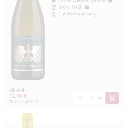
100% Weissburgunder
Score 18/20
Gut Hermannsberg
18,50 €
12,90 €
In den W
75 cl
(17,20 € / l)