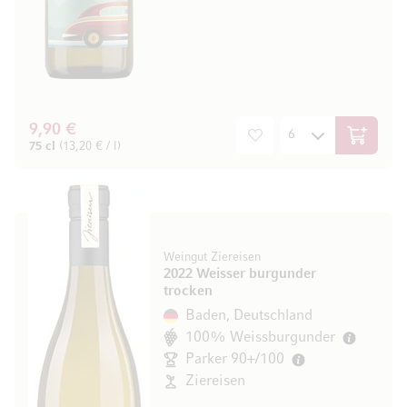
9,90 €
In den W
75 cl
(13,20 € / l)
Weingut Ziereisen
2022 Weisser burgunder
trocken
Baden, Deutschland
100% Weissburgunder
Parker 90+/100
Ziereisen