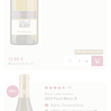
ONLINE EXKLUSIV
12,80 €
In den W
75 cl
(17,07 € / l)
4
30
%
Black Label trocken
2023 Pinot Blanc R
Nahe, Deutschland