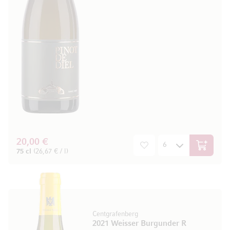
20,00 €
In den W
75 cl
(26,67 € / l)
Centgrafenberg
2021 Weisser Burgunder R