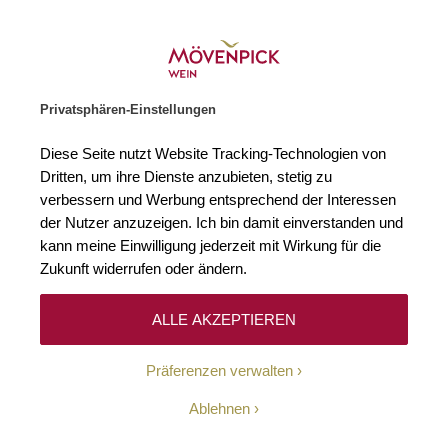
Gratislieferung ab € 120.–
Zur Startseite
SUCHE
WARENKORB
Minicart
Privatsphären-Einstellungen
Startseite
Rebsorten
Weissburgunder
Diese Seite nutzt Website Tracking-Technologien von
Dritten, um ihre Dienste anzubieten, stetig zu
Weissburgunder
48
verbessern und Werbung entsprechend der Interessen
der Nutzer anzuzeigen. Ich bin damit einverstanden und
kann meine Einwilligung jederzeit mit Wirkung für die
Weissburgunder
ist eine weit verbreitete weisse Rebsorte,
Zukunft widerrufen oder ändern.
die zur Familie der Burgunder gezählt wird und somit zu
den absoluten Klassikern unter den europäischen
ALLE AKZEPTIEREN
Varietäten gehört. Als Heimat der Pinotsorten wird das
Gebiet zwischen dem Genfer See in der Schweiz und dem
Präferenzen verwalten
Rhônetal in Frankreich vermutet; namentlich bekannt ist
der Pinot Bianco schon seit dem 14. Jahrhundert. Im
Ablehnen
italienischen Südtirol ist die Rebsorte als
Pinot
Bianco
sehr populär, in der Steiermark und im Elsass