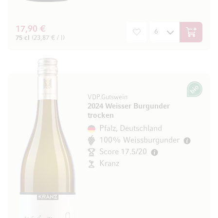
17,90 €
In den W
75 cl
(23,87 € / l)
Bio
VDP.Gutswein
2024 Weisser Burgunder
trocken
Pfalz, Deutschland
100% Weissburgunder
Score 17.5/20
Kranz