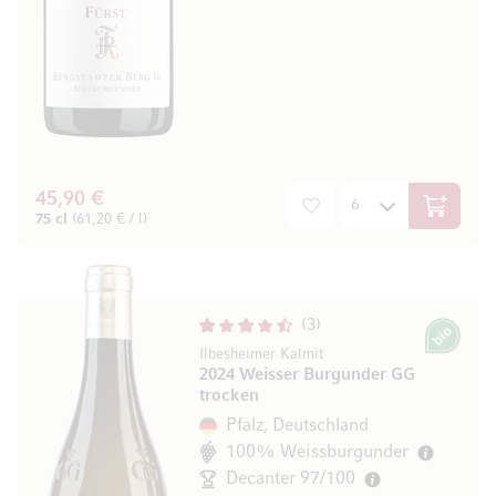
45,90 €
In den W
75 cl
(61,20 € / l)
3
Bio
Ilbesheimer Kalmit
2024 Weisser Burgunder GG
trocken
Pfalz, Deutschland
100% Weissburgunder
Decanter 97/100