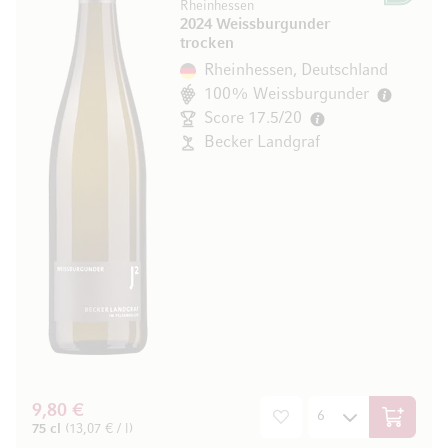
Rheinhessen
2024 Weissburgunder
trocken
Rheinhessen, Deutschland
100% Weissburgunder
Score 17.5/20
Becker Landgraf
9,80 €
In den W
75 cl
(13,07 € / l)