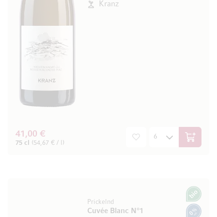
Kranz
41,00 €
In den W
75 cl
(54,67 € / l)
Bio
Prickelnd
Cuvée Blanc N°1
0% vol.