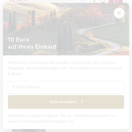
22,50 €
In den W
75 cl
(30,00 € / l)
1
Bio
10 Euro
Baden
auf Ihren Einkauf
2024 Weissburgunder
trocken
Baden, Deutschland
Abonnieren Sie unseren Newsletter und erhalten Sie exklusive
100% Weissburgunder
Angebote, Weinempfehlungen und 10 Euro Rabatt auf Ihren ersten
Score 17.5/20
Einkauf.
Klumpp
Jetzt anmelden
Abmeldung jederzeit möglich. Mit der Anmeldung stimmen Sie
unseren Datenschutzbestimmungen zu.