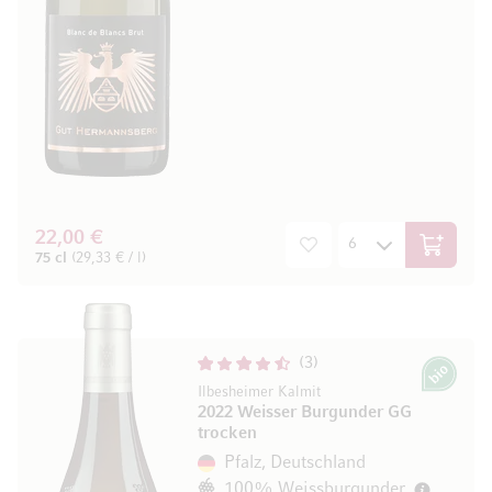
22,00 €
In den W
75 cl
(29,33 € / l)
3
Bio
Ilbesheimer Kalmit
2022 Weisser Burgunder GG
trocken
Pfalz, Deutschland
100% Weissburgunder