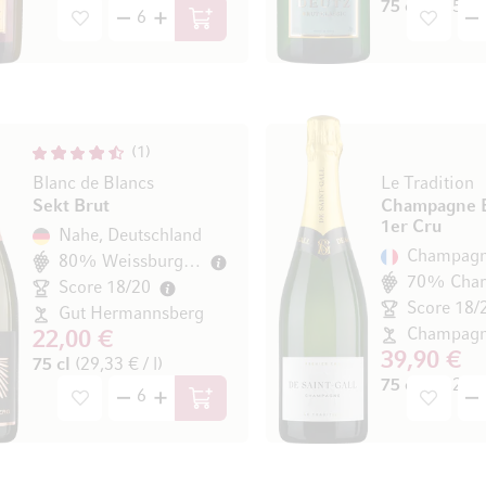
75 cl
(66,53 € 
In den Warenkorb
1
Blanc de Blancs
Le Tradition
Sekt Brut
Champagne 
1er Cru
Nahe, Deutschland
80% Weissburgunder
70% Char
Score 18/20
Score 18/
Gut Hermannsberg
22,00 €
39,90 €
75 cl
(29,33 € / l)
75 cl
(53,20 € 
In den Warenkorb