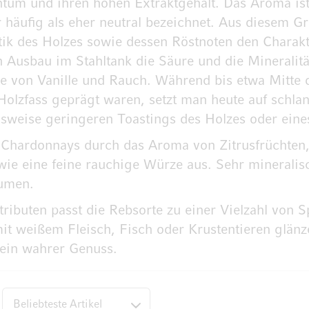
tum und ihren hohen Extraktgehalt. Das Aroma ist 
 häufig als eher neutral bezeichnet. Aus diesem 
atik des Holzes sowie dessen Röstnoten den Charak
Ausbau im Stahltank die Säure und die Mineralität
rze von Vanille und Rauch. Während bis etwa Mitte
 Holzfass geprägt waren, setzt man heute auf sch
sweise geringeren Toastings des Holzes oder eines
Chardonnays durch das Aroma von Zitrusfrüchten, Ä
ie eine feine rauchige Würze aus. Sehr mineralisc
aumen.
ributen passt die Rebsorte zu einer Vielzahl von 
it weißem Fleisch, Fisch oder Krustentieren glänz
 ein wahrer Genuss.