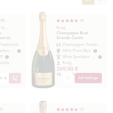
18
4
Pouilly-Fuissé AOC 1er Cru
Krug
u
Champagne Brut
éserve
Grande Cuvée
Frankreich
Champagne, Frankreich
100% Chardonnay
44% Pinot Noir
20
Wine Spectator 95/100
ouilly
Krug
269,00 €
/ l)
75 cl
(358,67 € / l)
Auf Anfrage
In den Warenkorb
3
2