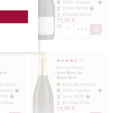
t Noir
100% Chardonnay
5/20
Parker 93/100
ndon
Billecart-Salmon
77,50 €
/ l)
75 cl
(103,33 € / l)
In den Warenkorb
In den Wa
5
Bernhard Koch
Brut
Sekt Blanc de
Blanc Brut
Champagne, Frankreich
Pfalz, Deutschland
donnay
100% Chardonnay
3/100
Score 18/20
e Deutz
Bernhard Koch
19,90 €