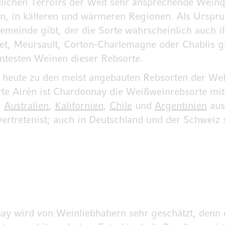
edlichen Terroirs der Welt sehr ansprechende Wein
n, in kälteren und wärmeren Regionen. Als Urspru
emeinde gibt, der die Sorte wahrscheinlich auch
, Meursault, Corton-Charlemagne oder Chablis gelt
mtesten Weinen dieser Rebsorte.
heute zu den meist angebauten Rebsorten der Welt 
orte Airén ist Chardonnay die Weißweinrebsorte m
,
Australien
,
Kalifornien
,
Chile
und
Argentinien
aus
vertretenist; auch in Deutschland und der Schweiz
ay wird von Weinliebhabern sehr geschätzt, denn di