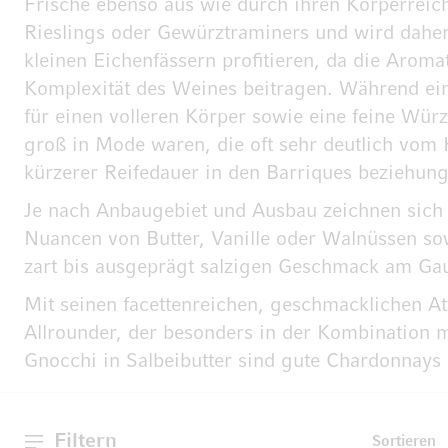
Frische ebenso aus wie durch ihren Körperreich
Rieslings oder Gewürztraminers und wird daher
kleinen Eichenfässern profitieren, da die Arom
Komplexität des Weines beitragen. Während ein 
für einen volleren Körper sowie eine feine Wü
groß in Mode waren, die oft sehr deutlich vom
kürzerer Reifedauer in den Barriques beziehung
Je nach Anbaugebiet und Ausbau zeichnen sich 
Nuancen von Butter, Vanille oder Walnüssen sow
zart bis ausgeprägt salzigen Geschmack am G
Mit seinen facettenreichen, geschmacklichen Att
Allrounder, der besonders in der Kombination m
Gnocchi in Salbeibutter sind gute Chardonnays
Filtern
Sortieren