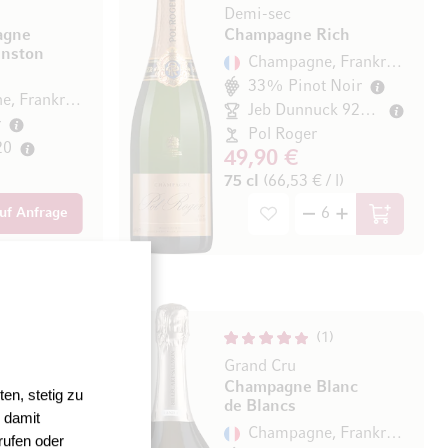
Demi-sec
agne
Champagne Rich
inston
Champagne, Frankreich
33% Pinot Noir
Champagne, Frankreich
Jeb Dunnuck 92/100
r
Pol Roger
20
49,90 €
75 cl
(66,53 € / l)
uf Anfrage
 / l)
In den Wa
1
Grand Cru
ce
Champagne Blanc
en, stetig zu
de Blancs
 damit
Champagne, Frankreich
Champagne, Frankreich
rufen oder