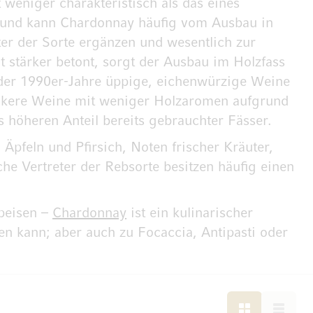
weniger charakteristisch als das eines
Grund kann Chardonnay häufig vom Ausbau in
ter der Sorte ergänzen und wesentlich zur
 stärker betont, sorgt der Ausbau im Holzfass
 der 1990er-Jahre üppige, eichenwürzige Weine
lankere Weine mit weniger Holzaromen aufgrund
 höheren Anteil bereits gebrauchter Fässer.
pfeln und Pfirsich, Noten frischer Kräuter,
he Vertreter der Rebsorte besitzen häufig einen
Speisen –
Chardonnay
ist ein kulinarischer
en kann; aber auch zu Focaccia, Antipasti oder
LISTE
LISTE