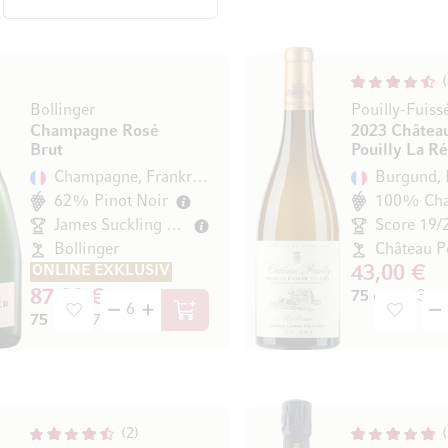
Bollinger
Champagne Rosé
2023 Châtea
Brut
Pouilly La R
Champagne, Frankreich
Burgund, 
62% Pinot Noir
James Suckling 94/100
Score 19/
Bollinger
Château P
ONLINE EXKLUSIV
43,00 €
87,90 €
75 cl
(57,33 € 
In den Warenkorb
75 cl
(117,20 € / l)
2