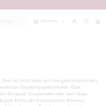
Suche schließen
KONTO
WUNSCHLISTE
WARE
Minic
 Dies ist nicht allein auf ihre geschmacklichen
hiedenste Standortgegebenheiten. Gute
 dem Burgund, Graubünden oder dem Napa
ßigten Klima des französischen Nordens,