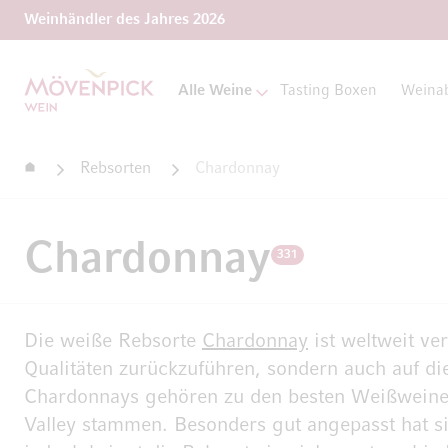
Weinhändler des Jahres 2026
Zur Startseite
Alle Weine
Tasting Boxen
Weina
Startseite
Rebsorten
Chardonnay
Chardonnay
331
Die weiße Rebsorte
Chardonnay
ist weltweit ve
Qualitäten zurückzuführen, sondern auch auf d
Chardonnays gehören zu den besten Weißweine
Valley stammen. Besonders gut angepasst hat s