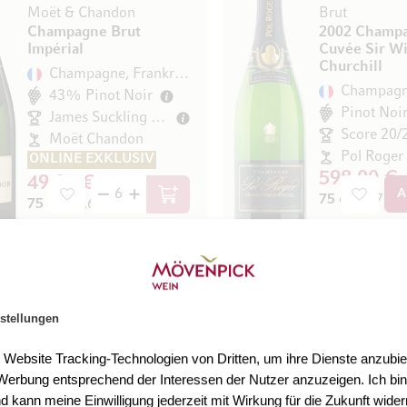
Moët & Chandon
Brut
Champagne Brut
2002 Champ
Impérial
Cuvée Sir W
Churchill
Champagne, Frankreich
43% Pinot Noir
Pinot Noi
James Suckling 90/100
Score 20/
Moët Chandon
Pol Roger
ONLINE EXKLUSIV
598,00 €
49,95 €
A
75 cl
(797,33 €
In den Warenkorb
75 cl
(66,60 € / l)
1
stellungen
Moët & Chandon
Demi-Sec
Champagne Brut
Champagne I
t Website Tracking-Technologien von Dritten, um ihre Dienste anzubiet
Impérial Rosé
Impérial
erbung entsprechend der Interessen der Nutzer anzuzeigen. Ich bin
Champagne, Frankreich
d kann meine Einwilligung jederzeit mit Wirkung für die Zukunft wider