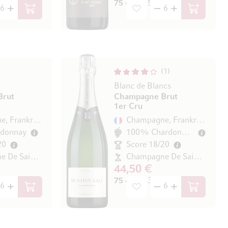
/ l)
75 cl
(26,53 € / l)
In den Warenkorb
In den Wa
1
Blanc de Blancs
Brut
Champagne Brut
1er Cru
Champagne, Frankreich
Champagne, Frankreich
donnay
100% Chardonnay
20
Score 18/20
Champagne De Saint-Gall
Champagne De Saint-Gall
44,50 €
/ l)
75 cl
(59,33 € / l)
In den Warenkorb
In den Wa