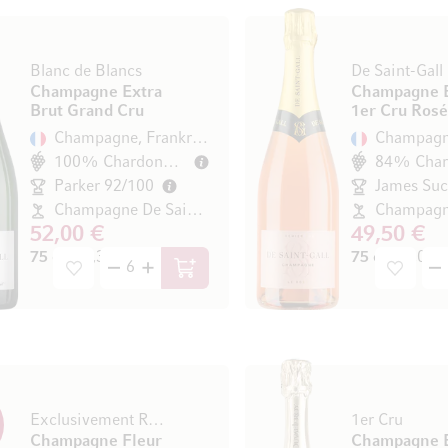
Blanc de Blancs
De Saint-Gall
Champagne Extra
Champagne 
Brut Grand Cru
1er Cru Rosé
Champagne, Frankreich
100% Chardonnay
84% Char
Parker 92/100
Champagne De Saint-Gall
52,00 €
49,50 €
75 cl
(69,33 € / l)
75 cl
(66,00 € 
In den Warenkorb
Exclusivement Rosé ER1
1er Cru
Champagne Fleur
Champagne E