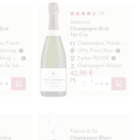
3
Sélection
Brut
Champagne Brut
1er Cru
Champagne, Frankreich
Champagne, Frankreich
donnay
70% Pinot Noir
James Suckling 91/100
Parker 92/100
Champagne De Saint-Gall
Champagne Hebrart
42,90 €
/ l)
75 cl
(57,20 € / l)
In den Warenkorb
In den Wa
Palmer & Co
xtra
Champagne Blanc