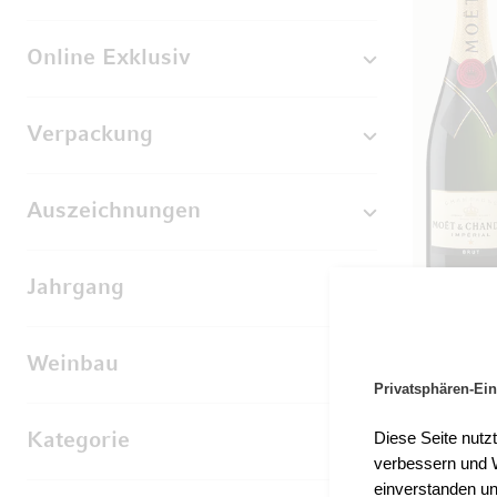
Online Exklusiv
Verpackung
Auszeichnungen
Jahrgang
Weinbau
Privatsphären-Ein
Diese Seite nutz
Kategorie
verbessern und W
einverstanden un