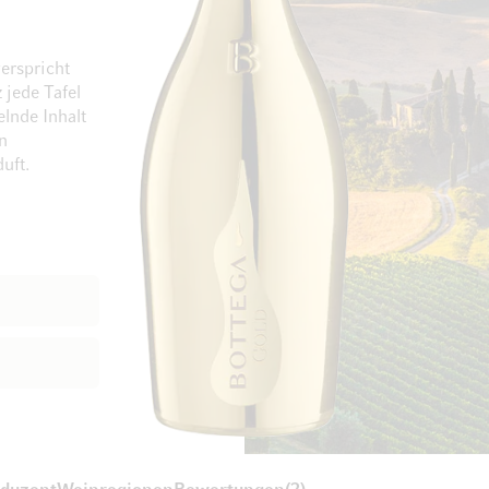
erspricht
 jede Tafel
Zum Ende der Bildgalerie springen
Zum Anfang der Bi
elnde Inhalt
n
uft.