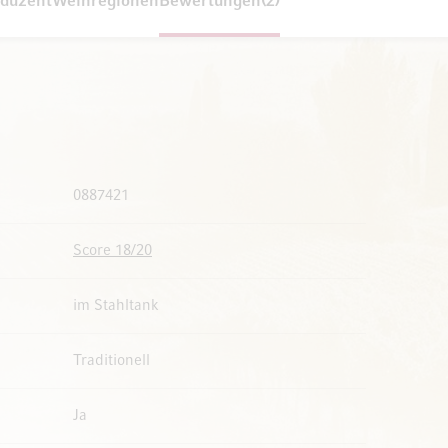
duzent
Weinregionen
Bewertungen
2
0887421
Score 18/20
im Stahltank
Traditionell
Ja