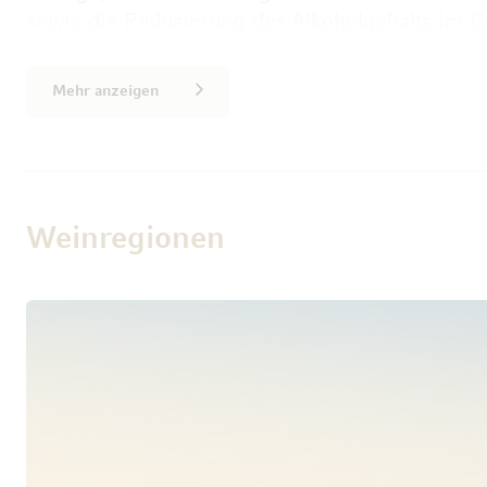
sowie die Reduzierung des Alkoholgehalts im G
Brände wurden dadurch deutlich weicher, aroma
Jahre erweiterten die Bottegas stetig ihr Portfo
Mehr anzeigen
– und auch die Schaumweine und Likör-Speziali
fanden schnell großen Anklang. Die Herstellung
Traditionen der Region, jedoch enthalten alle 
Elemente, die jedem Wein und Spumante, allen L
originelle Note verleihen. Die edle Ästhetik der
Weinregionen
exklusive Aura und viel stylisches Flair. Denn d
Besonderheit der Bottega-Produkte: die handwer
gefertigten Glasflaschen sind echte "eye catch
luxuriöse Hülle für den edlen Inhalt.
Weinbau state-of-the-art
In der aktuellen Generation des Familienuntern
Barbara, Sandro und Stefano Bottega eng zus