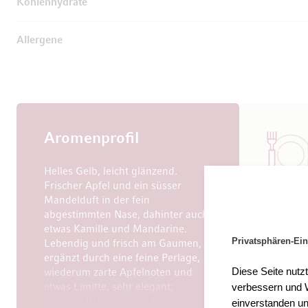
Kohlenhydrate
Allergene
Aromenprofil
Helles Gelb, leicht glänzend.
Frischer Apfel und ein süsser
Mandelduft in der fein
Passt
abgestimmten Nase, dahinter auch
Aperitif
etwas Kamille und Mandarine.
Vorspeis
Privatsphären-Ein
Lebendig und frisch am Gaumen,
Fleischg
ergänzt durch eine feine Perlage,
Frischkäs
Diese Seite nutz
wiederum zarte Apfelnoten und
und Man
verbessern und W
etwas Limitte, sehr elegant;
typische Briochenoten begleiten
einverstanden un