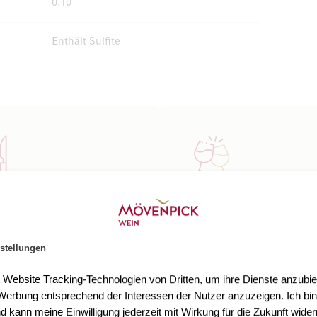
0.10
Enthält Sulfite
 zu
Temperatur
, Häppchen, raffinierten
Für den optimalen Genuss
en, Fisch- und hellen
zu trinkenden Schaumwei
stellungen
erichten, aber auch
empfiehlt sich eine
e, reifem Brie, Blätterteig-
Trinktemperatur von 6 bis 
t Website Tracking-Technologien von Dritten, um ihre Dienste anzubiet
delgebäck.
Komplexe, gereifte Jahrgä
erbung entsprechend der Interessen der Nutzer anzuzeigen. Ich bin
präsentieren sich bei 8 bis
d kann meine Einwilligung jederzeit mit Wirkung für die Zukunft wider