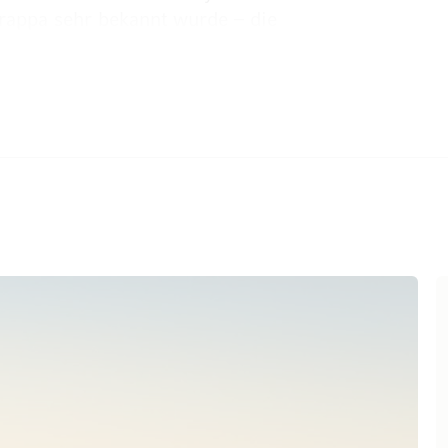
rappa sehr bekannt wurde – die
tischer und feiner. Im Laufe der
lio um weitere exzellente Produkte
täten des Familienbetriebes
 ist eng verbunden mit den
Produkte immer auch innovative
ikören und Destillaten eine
 Flaschen sorgt zudem für eine
ie "Verpackung" ist die absolute
klich in individuellem Design
er" – hochwertige Gefäße und
ehmens arbeiten die Geschwister
ammen und haben sich neben