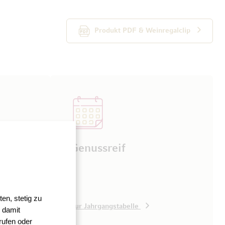
Produkt PDF & Weinregalclip
Genussreif
 von jung
nen
10°C.
en, stetig zu
nge
Zur Jahrgangstabelle
 damit
 12°C
rufen oder