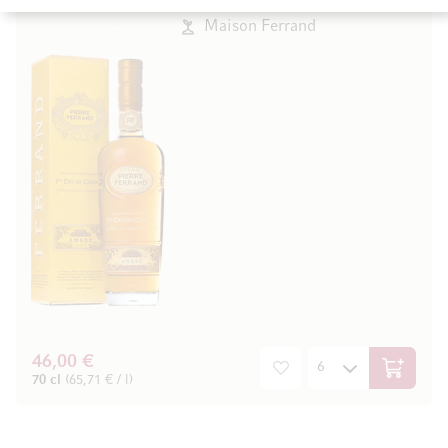
Cognac, Frankreich
Maison Ferrand
46,00 €
In den W
70 cl
(65,71 € / l)