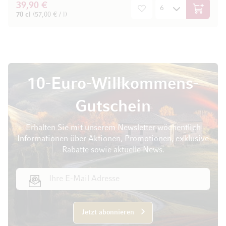
39,90 €
In den W
70 cl
(57,00 € / l)
10-Euro-Willkommens-
Gutschein
Erhalten Sie mit unserem Newsletter wöchentlich
Informationen über Aktionen, Promotionen, exklusive
Rabatte sowie aktuelle News.
E-Mail Adresse
Jetzt abonnieren