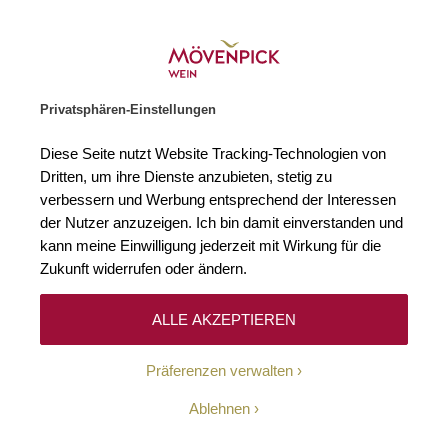
Gratislieferung ab € 120.–
Zur Startseite
SUCHE
WARENKORB
Minicart
Privatsphären-Einstellungen
Startseite
Spirituosen
Cognac
Frankreich
Cognac
Diese Seite nutzt Website Tracking-Technologien von
Dritten, um ihre Dienste anzubieten, stetig zu
Cognac
2
verbessern und Werbung entsprechend der Interessen
der Nutzer anzuzeigen. Ich bin damit einverstanden und
kann meine Einwilligung jederzeit mit Wirkung für die
Zukunft widerrufen oder ändern.
Filtern
Top
Sortieren
ALLE AKZEPTIEREN
Präferenzen verwalten
Grande Champagne
Ablehnen
Cognac Ambré