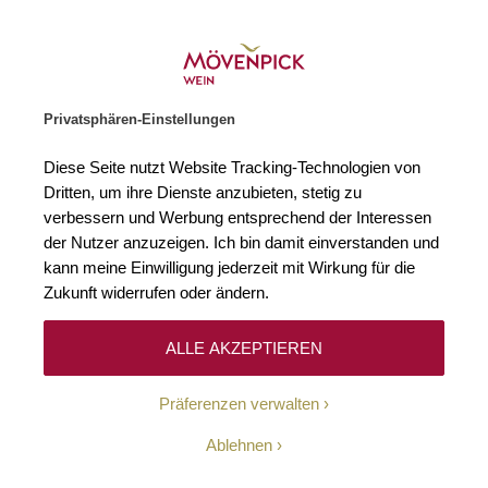
Weinhändler des Jahres 2026
Zur Startseite
SUCHE
WARENKORB
Minicart
Privatsphären-Einstellungen
Startseite
Rebsorten
Trebbiano
Diese Seite nutzt Website Tracking-Technologien von
Dritten, um ihre Dienste anzubieten, stetig zu
Trebbiano
7
verbessern und Werbung entsprechend der Interessen
der Nutzer anzuzeigen. Ich bin damit einverstanden und
kann meine Einwilligung jederzeit mit Wirkung für die
Trebbiano
Toscano ist eine der ältesten Rebsorten Italiens
Zukunft widerrufen oder ändern.
und die meist angebaute weiße Varietät des Landes – etwa
35.000 Hektar Trebbiano werden im Heimatland der
ALLE AKZEPTIEREN
Rebsorte kultiviert. Vom Norden bis in den Süden gibt es
zahlreiche, regionale Varianten der Rebsorte wie zum
Präferenzen verwalten
Beispiel
Trebbiano di Soave
in Venetien,
Trebbiano di
Lugana
oder Turbiana im Gardasee-Gebiet sowie
Ablehnen
Procanico oder Trebbiano Spoletino in Umbrien.
Dementsprechend spielt die Rebsorte bei der Erzeugung