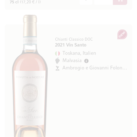
In den W
75 cl
(17,20 € / l)
Neu
Chianti Classico DOC
2021 Vin Santo
Toskana, Italien
Malvasia
Ambrogio e Giovanni Folonari