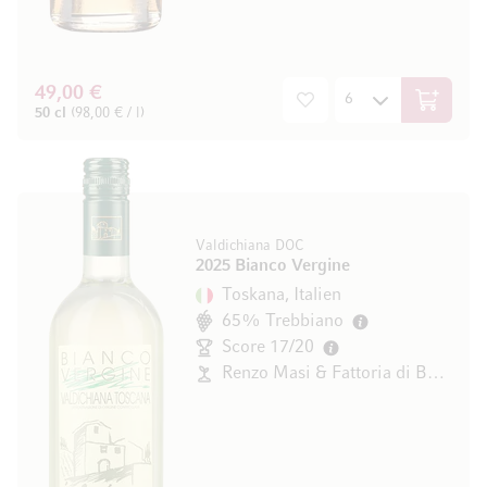
49,00 €
In den W
50 cl
(98,00 € / l)
Valdichiana DOC
2025 Bianco Vergine
Toskana, Italien
65% Trebbiano
Score 17/20
Renzo Masi & Fattoria di Basciano