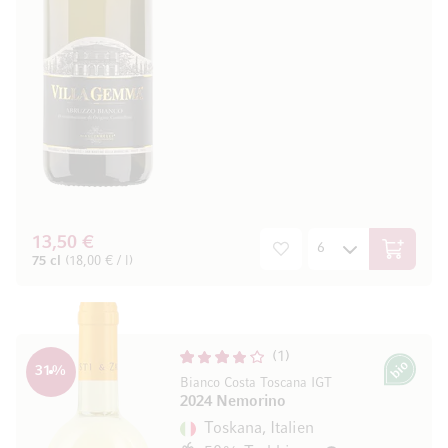
13,50 €
In den W
75 cl
(18,00 € / l)
1
31
%
Bio
Bianco Costa Toscana IGT
2024 Nemorino
Toskana, Italien