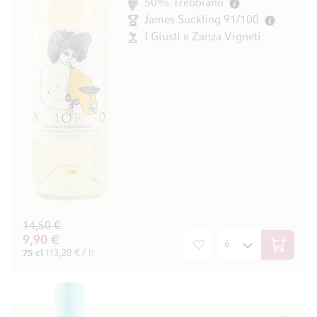
50% Trebbiano
James Suckling 91/100
I Giusti e Zanza Vigneti
14,50 €
9,90 €
In den W
75 cl
(13,20 € / l)