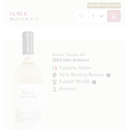
ONLINE EXKLUSIV
14,90 €
In den W
75 cl
(19,87 € / l)
Bianco Toscana IGT
2024 Villa Antinori
Toskana, Italien
35% Riesling Renano
Falstaff 90/100
Antinori