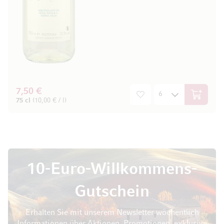
7,50 €
In den W
75 cl
(10,00 € / l)
10-Euro-Willkommens-
Gutschein
Erhalten Sie mit unserem Newsletter wöchentlich