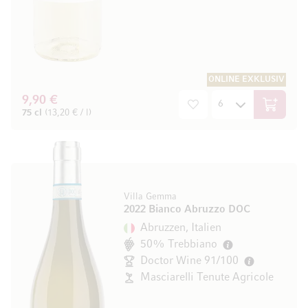
ONLINE EXKLUSIV
9,90 €
In den W
75 cl
(13,20 € / l)
Villa Gemma
2022 Bianco Abruzzo DOC
Abruzzen, Italien
50% Trebbiano
Doctor Wine 91/100
Masciarelli Tenute Agricole