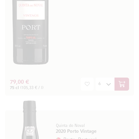
79,00 €
In den W
75 cl
(105,33 € / l)
Quinta do Noval
2020 Porto Vintage