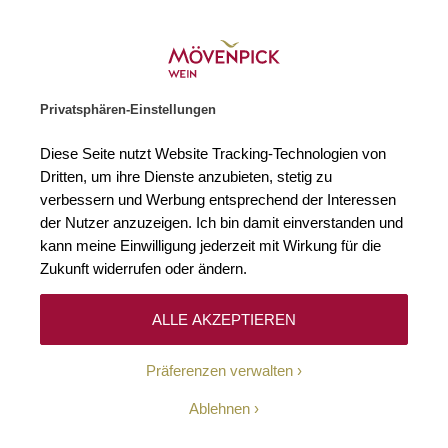
Weinhändler des Jahres 2026
Zur Startseite
SUCHE
WARENKORB
Minicart
Privatsphären-Einstellungen
Startseite
Rebsorten
Touriga Francesa
Diese Seite nutzt Website Tracking-Technologien von
Dritten, um ihre Dienste anzubieten, stetig zu
Touriga Francesa
5
verbessern und Werbung entsprechend der Interessen
der Nutzer anzuzeigen. Ich bin damit einverstanden und
kann meine Einwilligung jederzeit mit Wirkung für die
Zukunft widerrufen oder ändern.
Filtern
Top
Sortieren
ALLE AKZEPTIEREN
Präferenzen verwalten
12
26
%
Douro DOC
Ablehnen
2022 Meandro do Vale Meão