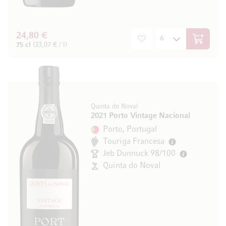
24,80 €
In den W
75 cl
(33,07 € / l)
Quinta do Noval
2021 Porto Vintage Nacional
Porto, Portugal
Touriga Francesa
Jeb Dunnuck 98/100
Quinta do Noval