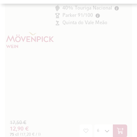
Douro, Portugal
40% Touriga Nacional
Parker 91/100
Quinta do Vale Meão
17,50 €
12,90 €
In den W
75 cl
(17,20 € / l)