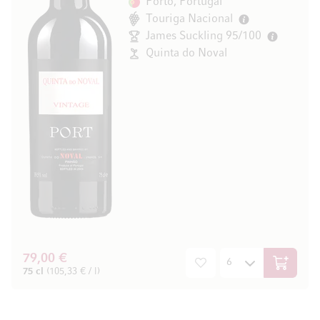
Porto, Portugal
Touriga Nacional
James Suckling 95/100
Quinta do Noval
79,00 €
In den W
75 cl
(105,33 € / l)