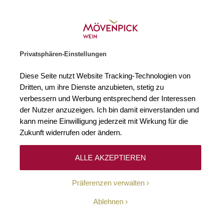
Gratislieferung ab € 120.–
Zur Startseite
SUCHE
WARENKORB
Minicart
Privatsphären-Einstellungen
Startseite
Sherry, Port & Likörweine
2021 Porto Vintage Quinta do 
Diese Seite nutzt Website Tracking-Technologien von
Zum Ende der Bildgalerie springen
Zum Anfang der Bildgaleri
Dritten, um ihre Dienste anzubieten, stetig zu
verbessern und Werbung entsprechend der Interessen
der Nutzer anzuzeigen. Ich bin damit einverstanden und
kann meine Einwilligung jederzeit mit Wirkung für die
Zukunft widerrufen oder ändern.
ALLE AKZEPTIEREN
Präferenzen verwalten
Ablehnen