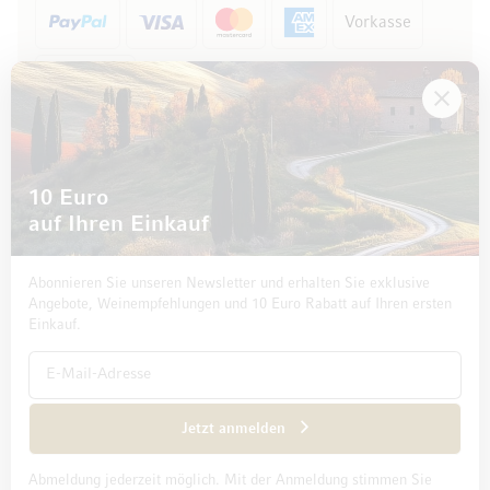
Vorkasse
Rechnung
10 Euro
auf Ihren Einkauf
Abonnieren Sie unseren Newsletter und erhalten Sie exklusive
Angebote, Weinempfehlungen und 10 Euro Rabatt auf Ihren ersten
Einkauf.
Impressum
Datenschutz und Disclaimer
AGB
Jetzt anmelden
Abmeldung jederzeit möglich. Mit der Anmeldung stimmen Sie
© 2026 Mövenpick Wein Deutschland GmbH & Co. KG