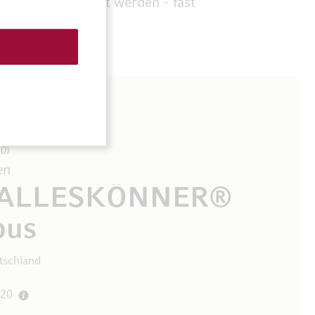
chen hergestellt werden - fast
10
en
 ALLESKÖNNER®
pus
tschland
/20