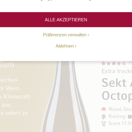
sling oder anderen Traubensorten und Sortengemis
mat-Methode.
ALLE AKZEPTIEREN
Präferenzen verwalten
Ablehnen
 Euro
Extra trock
reichen
Sekt
ck Wein.
Octo
s Klüsserath
e aus
Mosel, Deu
e sofort zu
Riesling
Score 17.5