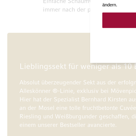
Einfache Schaumweine, die aus Rie
ändern.
immer nach der preiswerten Char
Lieblingssekt für weniger als 10
Absolut überzeugender Sekt aus der erfolg
Alleskönner ®-Linie, exklusiv bei Mövenpi
Hier hat der Spezialist Bernhard Kirsten au
an der Mosel eine tolle fruchtbetonte Cuvé
Riesling und Weißburgunder geschaffen, di
einem unserer Bestseller avancierte.