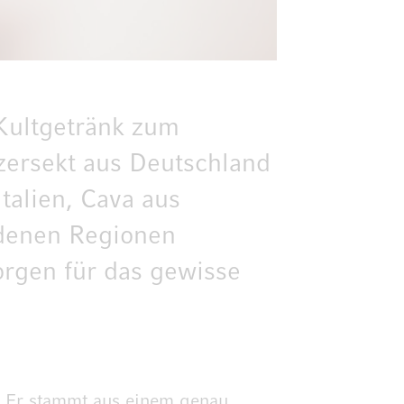
 Kultgetränk zum
nzersekt aus Deutschland
talien, Cava aus
edenen Regionen
orgen für das gewisse
. Er stammt aus einem genau