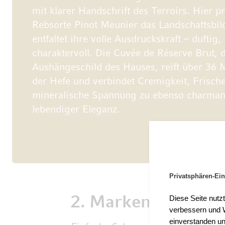
mit klarer Handschrift des Terroirs. Hier pr
Rebsorte Pinot Meunier das Landschaftsbil
entfaltet ihre volle Ausdruckskraft – duftig
charaktervoll. Die Cuvée de Réserve Brut, 
Aushängeschild des Hauses, reift über 36 
der Hefe und verbindet Cremigkeit, Frisch
mineralische Spannung zu ebenso charman
lebendiger Eleganz.
Privatsphären-Ein
Diese Seite nutz
2. Markensekte:
verbessern und W
einverstanden un