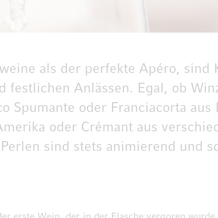
eine als der perfekte Apéro, sind
d festlichen Anlässen. Egal, ob Wi
co Spumante oder Franciacorta aus I
 Amerika oder Crémant aus verschi
 Perlen sind stets animierend und s
r erste Wein, der in der Flasche vergoren wurde