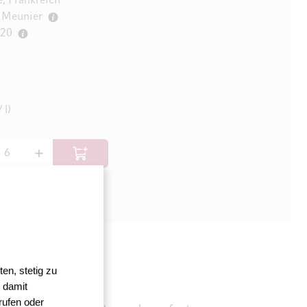
 Frankreich
 Meunier
/20
 l)
In den Warenkorb
en, stetig zu
 damit
rufen oder