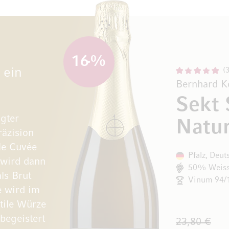
16
%
 ein
Bernhard K
Sekt 
ugter
Natu
räzision
dle Cuvée
Pfalz, Deut
 wird dann
50% Weiss
ls Brut
Vinum 94/
e wird im
tile Würze
 begeistert
23,80 €