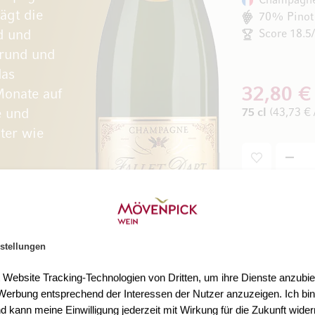
Champagne,
ägt die
70% Pinot
d und
Score 18.5
, rund und
das
32,80 €
Monate auf
e und
75 cl
(43,73 € /
ter wie
stellungen
t Website Tracking-Technologien von Dritten, um ihre Dienste anzubiet
erbung entsprechend der Interessen der Nutzer anzuzeigen. Ich bin
d kann meine Einwilligung jederzeit mit Wirkung für die Zukunft wider