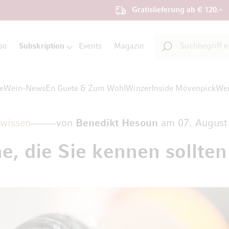
Gratislieferung ab € 120.–
Suche
bo
Subskription
Events
Magazin
Suche
te
Wein-News
En Guete & Zum Wohl
Winzer
Inside Mövenpick
Wei
wissen
von
Benedikt Hesoun
am
07. August
, die Sie kennen sollten