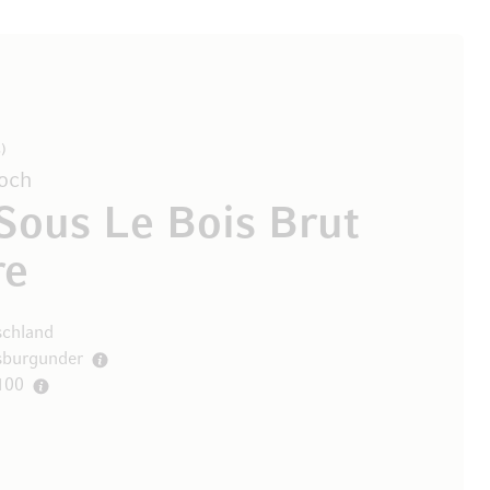
3
och
Sous Le Bois Brut
re
schland
burgunder
100