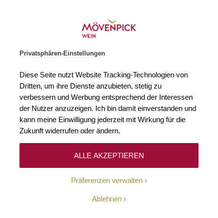
Weinhändler des Jahres 2026
Zur Startseite
SUCHE
WARENKORB
Minicart
Privatsphären-Einstellungen
Startseite
Schaumweine
Champagne Brut Rosé Duval-Leroy
Diese Seite nutzt Website Tracking-Technologien von
Zum Ende der Bildgalerie springen
Zum Anfang der Bildgaleri
Dritten, um ihre Dienste anzubieten, stetig zu
verbessern und Werbung entsprechend der Interessen
der Nutzer anzuzeigen. Ich bin damit einverstanden und
kann meine Einwilligung jederzeit mit Wirkung für die
Zukunft widerrufen oder ändern.
ALLE AKZEPTIEREN
Präferenzen verwalten
Ablehnen