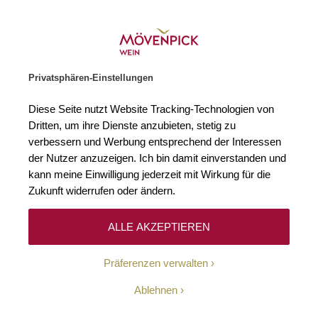
händler des Jahres 2026
Zur Startseite
SUCHE
WARENKORB
Minicart
Privatsphären-Einstellungen
Startseite
Weißweine
2023 Pessegueiro Branco Douro DOC Quinta 
Diese Seite nutzt Website Tracking-Technologien von
Zum Ende der Bildgalerie springen
Zum Anfang der Bildgaleri
Dritten, um ihre Dienste anzubieten, stetig zu
verbessern und Werbung entsprechend der Interessen
der Nutzer anzuzeigen. Ich bin damit einverstanden und
kann meine Einwilligung jederzeit mit Wirkung für die
Zukunft widerrufen oder ändern.
ALLE AKZEPTIEREN
Präferenzen verwalten
Ablehnen