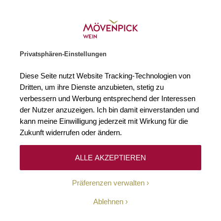
Weinhändler des Jahres 2026
Zur Startseite
SUCHE
WARENKORB
Minicart
Privatsphären-Einstellungen
Startseite
Süßweine
2020 Riesling Kabinett Scharzhofberger Egon 
Diese Seite nutzt Website Tracking-Technologien von
Zum Ende der Bildgalerie springen
Zum Anfang der Bildgaleri
Dritten, um ihre Dienste anzubieten, stetig zu
verbessern und Werbung entsprechend der Interessen
der Nutzer anzuzeigen. Ich bin damit einverstanden und
kann meine Einwilligung jederzeit mit Wirkung für die
Zukunft widerrufen oder ändern.
ALLE AKZEPTIEREN
Präferenzen verwalten
Ablehnen