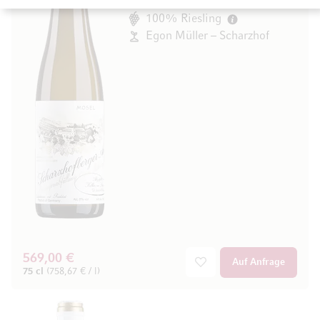
Mosel, Deutschland
100% Riesling
Egon Müller – Scharzhof
569,00 €
Auf Anfrage
75 cl
(758,67 € / l)