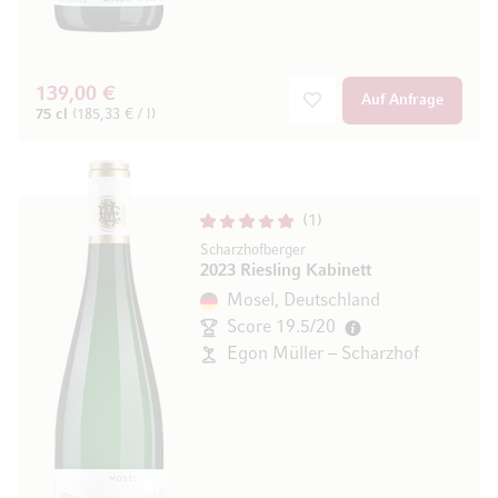
139,00 €
Auf Anfrage
75 cl
(185,33 € / l)
1
Scharzhofberger
2023 Riesling Kabinett
Mosel, Deutschland
Score 19.5/20
Egon Müller – Scharzhof