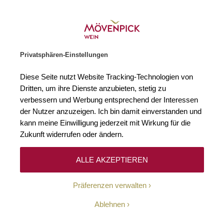
Gratislieferung ab € 120.–
Zur Startseite
SUCHE
WARENKORB
Minicart
Privatsphären-Einstellungen
Startseite
Süßweine
Deutschland
Mosel
Saar
Diese Seite nutzt Website Tracking-Technologien von
Dritten, um ihre Dienste anzubieten, stetig zu
Saar
14
verbessern und Werbung entsprechend der Interessen
der Nutzer anzuzeigen. Ich bin damit einverstanden und
kann meine Einwilligung jederzeit mit Wirkung für die
Zukunft widerrufen oder ändern.
Filtern
Top
Sortieren
ALLE AKZEPTIEREN
Präferenzen verwalten
Scharzhofberger
Ablehnen
2025 Riesling Auslese