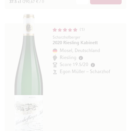
37.5 cl
(290,67 € / l)
1
Scharzhofberger
2020 Riesling Kabinett
Mosel, Deutschland
Riesling
Score 19.5/20
Egon Müller – Scharzhof