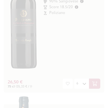
90% Sangiovese
Score 18.5/20
Poliziano
26,50 €
In den W
75 cl
(35,33 € / l)