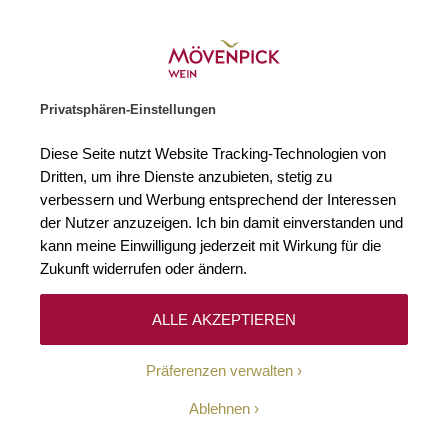
Weinhändler des Jahres 2026
Zur Startseite
SUCHE
WARENKORB
Minicart
Privatsphären-Einstellungen
Startseite
Winzer
Italien
Poliziano
Diese Seite nutzt Website Tracking-Technologien von
Dritten, um ihre Dienste anzubieten, stetig zu
Poliziano
verbessern und Werbung entsprechend der Interessen
der Nutzer anzuzeigen. Ich bin damit einverstanden und
kann meine Einwilligung jederzeit mit Wirkung für die
Zukunft widerrufen oder ändern.
ALLE AKZEPTIEREN
Die Azienda Agricola Poliziano zählt zu den stilprägenden
Präferenzen verwalten
Gütern von Montepulciano und steht seit Jahrzehnten für
eine anspruchsvolle, terroirbewusste Interpretation des
Ablehnen
Vino Nobile. 1961 von Dino Carletti gegründet, erhielt das
Weingut seinen Namen zu Ehren des Renaissance-