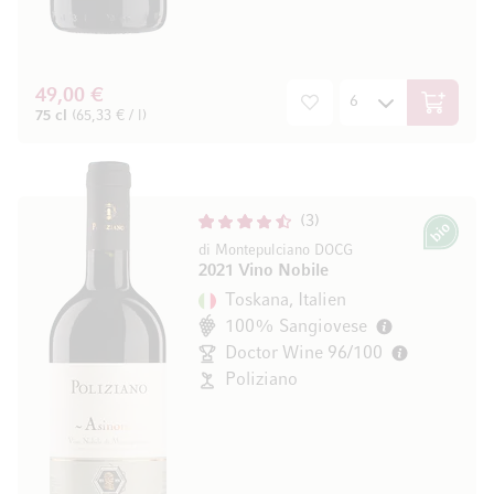
49,00 €
In den W
75 cl
(65,33 € / l)
3
Bio
di Montepulciano DOCG
2021 Vino Nobile
Toskana, Italien
100% Sangiovese
Doctor Wine 96/100
Poliziano