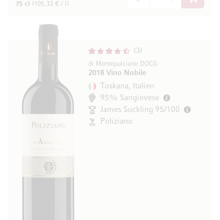
In den W
75 cl
(105,33 € / l)
3
di Montepulciano DOCG
2018 Vino Nobile
Toskana, Italien
95% Sangiovese
James Suckling 95/100
Poliziano