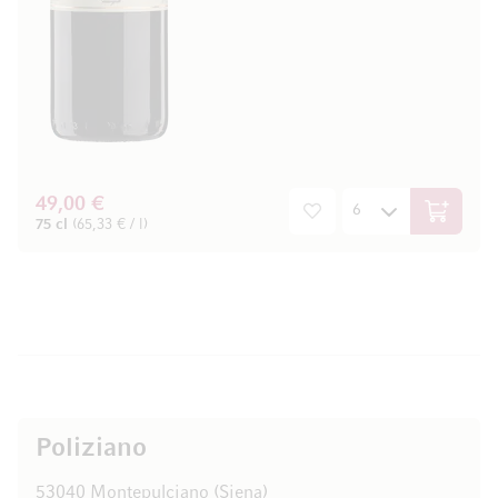
49,00 €
In den W
75 cl
(65,33 € / l)
Poliziano
53040 Montepulciano (Siena)