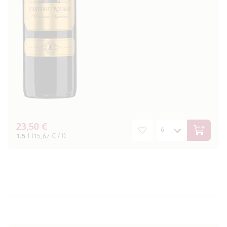
23,50 €
In den W
1.5 l
(15,67 € / l)