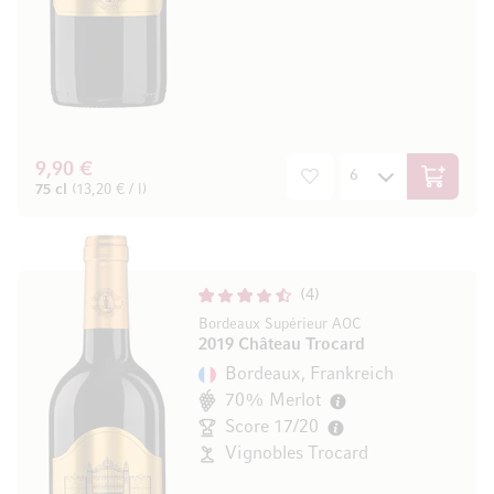
9,90 €
In den W
75 cl
(13,20 € / l)
4
Bordeaux Supérieur AOC
2019 Château Trocard
Bordeaux, Frankreich
70% Merlot
Score 17/20
Vignobles Trocard