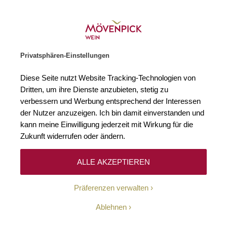
Gratislieferung ab € 120.–
Zur Startseite
SUCHE
WARENKORB
Minicart
Privatsphären-Einstellungen
Startseite
Winzer
Frankreich
Laurent Perrier
Diese Seite nutzt Website Tracking-Technologien von
Dritten, um ihre Dienste anzubieten, stetig zu
Laurent Perrier
(2)
verbessern und Werbung entsprechend der Interessen
der Nutzer anzuzeigen. Ich bin damit einverstanden und
kann meine Einwilligung jederzeit mit Wirkung für die
Das Champagnerhaus mit Sitz in Tours-sur-Marne wurde im Jahre
1812 von der Familie Laurent gegründet und zählt heute zu den
Zukunft widerrufen oder ändern.
bedeutendsten Produzenten der Region. Chardonnay ist die
Hauptrebsorte, die in fast allen Weinen des Hauses Verwendung
findet. Sie verleiht den Assemblages den präzisen und geradlinigen
ALLE AKZEPTIEREN
Stil, für den Laurent-Perrier weltweit geschätzt wird. Dies gilt auch für
den Prestige-Champagner des Hauses, Grand Siècle, der aus
Präferenzen verwalten
Chardonnay sowie Pinot Noir besteht und üblicherweise aus drei
exzellenten Jahrgängen kreiert wird und anschließend mehr als zehn
Jahre reift.
Ablehnen