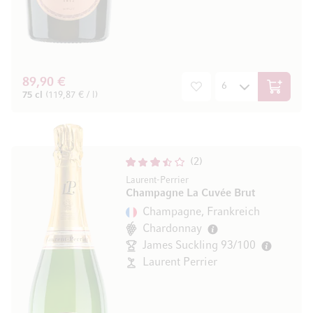
89,90 €
In den W
75 cl
(119,87 € / l)
2
Laurent-Perrier
Champagne La Cuvée Brut
Champagne, Frankreich
Chardonnay
James Suckling 93/100
Laurent Perrier