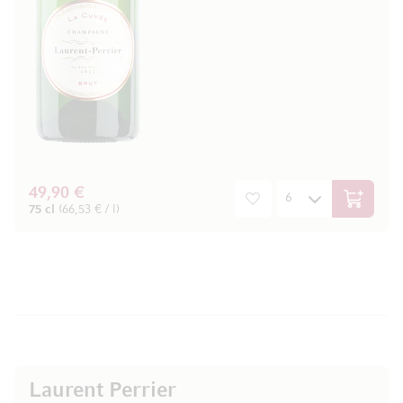
49,90 €
In den W
75 cl
(66,53 € / l)
Laurent Perrier