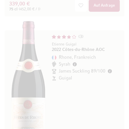
339,00 €
Auf Anfrage
75 cl
(452,00 € / l)
3
Etienne Guigal
2022 Côtes-du-Rhône AOC
Rhone, Frankreich
Syrah
James Suckling 89/100
Guigal