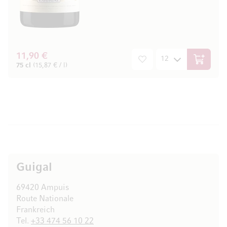
11,90 €
In den W
75 cl
(15,87 € / l)
Guigal
69420 Ampuis
Route Nationale
Frankreich
Tel.
+33 474 56 10 22