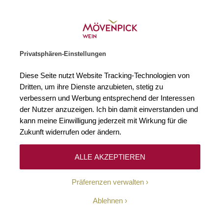
Gratislieferung ab € 120.–
Zur Startseite
SUCHE
WARENKORB
Minicart
Privatsphären-Einstellungen
Startseite
Winzer
Frankreich
Guigal
Diese Seite nutzt Website Tracking-Technologien von
Dritten, um ihre Dienste anzubieten, stetig zu
Guigal
verbessern und Werbung entsprechend der Interessen
der Nutzer anzuzeigen. Ich bin damit einverstanden und
kann meine Einwilligung jederzeit mit Wirkung für die
Zukunft widerrufen oder ändern.
ALLE AKZEPTIEREN
Das Château d’Ampuis ist ein französisches Weingut, das
Präferenzen verwalten
1946 von Étienne Guigal gegründet wurde. Aus diesem
Grund ist das Weingut, das sich in der Gemeinde Ampuis,
Ablehnen
in dem wunderschönen Weinbaugebiet Rhône, befindet,
vielmehr unter dem Namen Château d’Ampuis E. Guigal