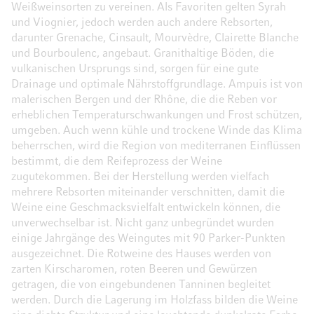
Weißweinsorten zu vereinen. Als Favoriten gelten Syrah
und Viognier, jedoch werden auch andere Rebsorten,
darunter Grenache, Cinsault, Mourvèdre, Clairette Blanche
und Bourboulenc, angebaut. Granithaltige Böden, die
vulkanischen Ursprungs sind, sorgen für eine gute
Drainage und optimale Nährstoffgrundlage. Ampuis ist von
malerischen Bergen und der Rhône, die die Reben vor
erheblichen Temperaturschwankungen und Frost schützen,
umgeben. Auch wenn kühle und trockene Winde das Klima
beherrschen, wird die Region von mediterranen Einflüssen
bestimmt, die dem Reifeprozess der Weine
zugutekommen. Bei der Herstellung werden vielfach
mehrere Rebsorten miteinander verschnitten, damit die
Weine eine Geschmacksvielfalt entwickeln können, die
unverwechselbar ist. Nicht ganz unbegründet wurden
einige Jahrgänge des Weingutes mit 90 Parker-Punkten
ausgezeichnet. Die Rotweine des Hauses werden von
zarten Kirscharomen, roten Beeren und Gewürzen
getragen, die von eingebundenen Tanninen begleitet
werden. Durch die Lagerung im Holzfass bilden die Weine