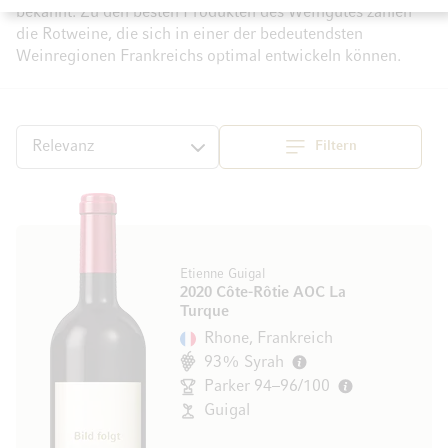
bekannt. Zu den besten Produkten des Weingutes zählen
die Rotweine, die sich in einer der bedeutendsten
Weinregionen Frankreichs optimal entwickeln können.
Filtern
Top
Sortieren
Etienne Guigal
2020 Côte-Rôtie AOC La
Turque
Rhone, Frankreich
93% Syrah
Parker 94–96/100
Guigal