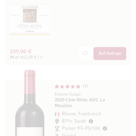
339,00 €
Auf Anfrage
75 cl
(452,00 € / l)
1
Etienne Guigal
2020 Côte-Rôtie AOC La
Mouline
Rhone, Frankreich
89% Syrah
Parker 93–95/100
Guigal