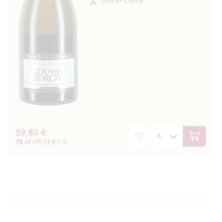
Duval-Leroy
59,80 €
In den W
75 cl
(79,73 € / l)