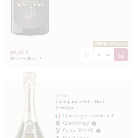
ONLINE EXKLUSIV
69,00 €
In den W
75 cl
(92,00 € / l)
1er Cru
Champagne Extra Brut
Prestige
Champagne, Frankreich
Chardonnay
Parker 92/100