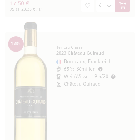
17,50 €
In den W
75 cl
(23,33 € / l)
17
%
1er Cru Classé
2023 Château Guiraud
Bordeaux, Frankreich
65% Sémillon
WeinWisser 19.5/20
Château Guiraud