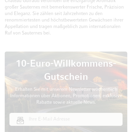
Château Guiraud verbinden die einzigartige Aromatik
großer Sauternes mit bemerkenswerter Frische, Präzision
und Eleganz. Sie zählen seit Jahrzehnten zu den
renommiertesten und höchstbewerteten Gewächsen ihrer
Appellation und tragen maßgeblich zum internationalen
Ruf von Sauternes bei.
10-Euro-Willkommens-
Gutschein
Erhalten Sie mit unserem Newsletter wöchentlich
Informationen über Aktionen, Promotionen, exklusive
Rabatte sowie aktuelle News.
E-Mail Adresse