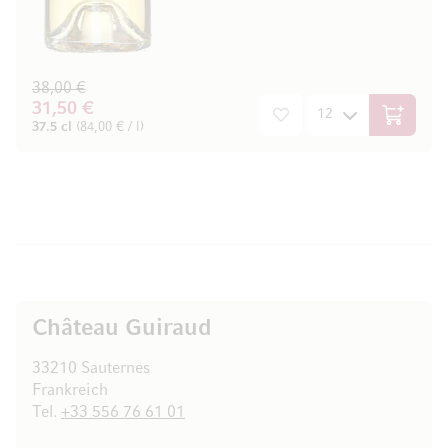
38,00 €
31,50 €
In den W
37.5 cl
(84,00 € / l)
Château Guiraud
33210 Sauternes
Frankreich
Tel.
+33 556 76 61 01