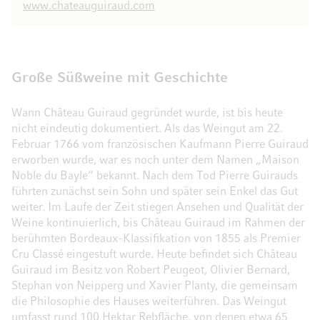
www.chateauguiraud.com
Große Süßweine mit Geschichte
Wann Château Guiraud gegründet wurde, ist bis heute
nicht eindeutig dokumentiert. Als das Weingut am 22.
Februar 1766 vom französischen Kaufmann Pierre Guiraud
erworben wurde, war es noch unter dem Namen „Maison
Noble du Bayle“ bekannt. Nach dem Tod Pierre Guirauds
führten zunächst sein Sohn und später sein Enkel das Gut
weiter. Im Laufe der Zeit stiegen Ansehen und Qualität der
Weine kontinuierlich, bis Château Guiraud im Rahmen der
berühmten Bordeaux-Klassifikation von 1855 als Premier
Cru Classé eingestuft wurde. Heute befindet sich Château
Guiraud im Besitz von Robert Peugeot, Olivier Bernard,
Stephan von Neipperg und Xavier Planty, die gemeinsam
die Philosophie des Hauses weiterführen. Das Weingut
umfasst rund 100 Hektar Rebfläche, von denen etwa 65