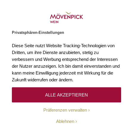
Gratislieferung ab € 120.–
Zur Startseite
SUCHE
WARENKORB
Minicart
Privatsphären-Einstellungen
Startseite
Winzer
Frankreich
Château Guiraud
Diese Seite nutzt Website Tracking-Technologien von
Dritten, um ihre Dienste anzubieten, stetig zu
Château Guiraud
verbessern und Werbung entsprechend der Interessen
der Nutzer anzuzeigen. Ich bin damit einverstanden und
kann meine Einwilligung jederzeit mit Wirkung für die
Zukunft widerrufen oder ändern.
ALLE AKZEPTIEREN
Sauternes ist eine französische Weinbauregion, in der die
Präferenzen verwalten
edelsüßen Weißweine zu Hause sind. Im Herzen dieser
friedvollen Landschaft, die der berühmten Weinregion
Ablehnen
Bordeaux angehört, liegt das Château Guiraud, dessen
Gebäude und Weinberge sich auf einer Fläche von 128