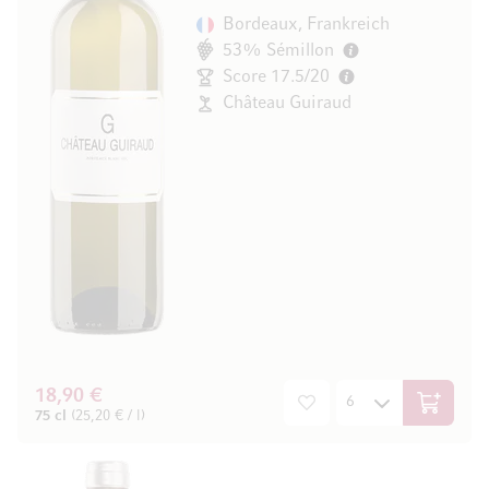
Bordeaux, Frankreich
53% Sémillon
Score 17.5/20
Château Guiraud
18,90 €
In den W
75 cl
(25,20 € / l)