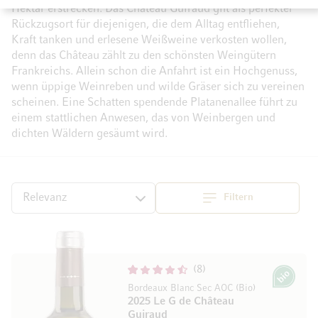
Hektar erstrecken. Das Château Guiraud gilt als perfekter
Rückzugsort für diejenigen, die dem Alltag entfliehen,
Kraft tanken und erlesene Weißweine verkosten wollen,
denn das Château zählt zu den schönsten Weingütern
Frankreichs. Allein schon die Anfahrt ist ein Hochgenuss,
wenn üppige Weinreben und wilde Gräser sich zu vereinen
scheinen. Eine Schatten spendende Platanenallee führt zu
einem stattlichen Anwesen, das von Weinbergen und
dichten Wäldern gesäumt wird.
Filtern
Top
Sortieren
8
Bio
Bordeaux Blanc Sec AOC (Bio)
2025 Le G de Château
Guiraud