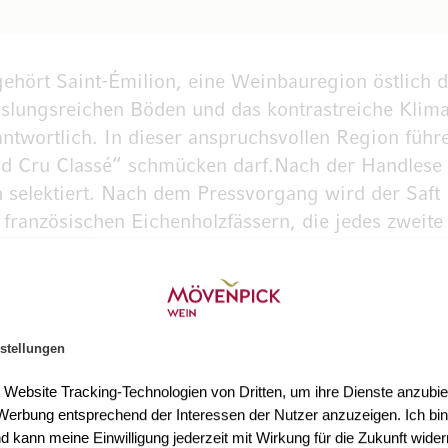
ehört Saint-Émilion, eine Weinbauregion östlich d
lungsreichen Böden und das kontrastreiche Klima s
antwortlich. In dieser anspruchsvollen Region füh
nd Cru Classé“ schmücken darf.Nach der Handlese 
 selektiert. Nach dem Pressvorgang wird der Saft 
n französischen Eichenholzfässern, die jedes zweite
twein, der die Rebsorten Merlot, Cabernet Franc,
schmeidige Tannine sich mit schwarzen Johannis
len Unterholznote begleitet werden.
stellungen
t Website Tracking-Technologien von Dritten, um ihre Dienste anzubiet
erbung entsprechend der Interessen der Nutzer anzuzeigen. Ich bin
d kann meine Einwilligung jederzeit mit Wirkung für die Zukunft wider