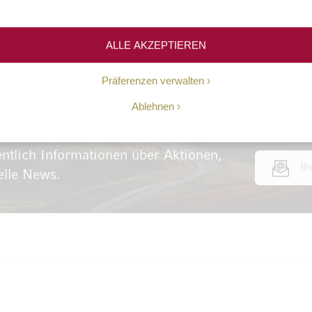
ALLE AKZEPTIEREN
Präferenzen verwalten
Ablehnen
ns-Gutschein
ntlich Informationen über Aktionen,
E-Mail Adr
elle News.