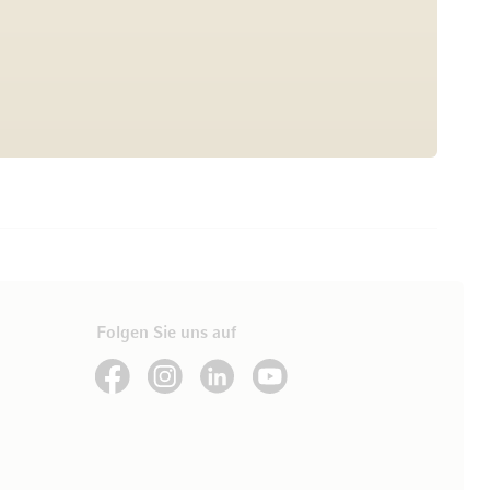
Folgen Sie uns auf
See our Facebook
See our Instagram account
See our LinkedIn
See our YouTube channel