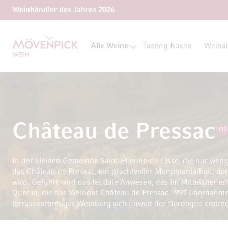
Weinhändler des Jahres 2026
Zur Startseite
Alle Weine
Tasting Boxen
Weina
Startseite
Winzer
Frankreich
Château de Pressac
Château de Pressac
(1)
In der kleinen Gemeinde Saint-Étienne-de-Lisse, die nur wenige
das Château de Pressac, ein prachtvoller Monumentalbau, de
wird. Geführt wird das feudale Anwesen, das im Mittelalter e
Quenin, die das Weingut Château de Pressac 1997 übernahmen
terrassenförmiger Weinberg sich unweit der Dordogne erstrec