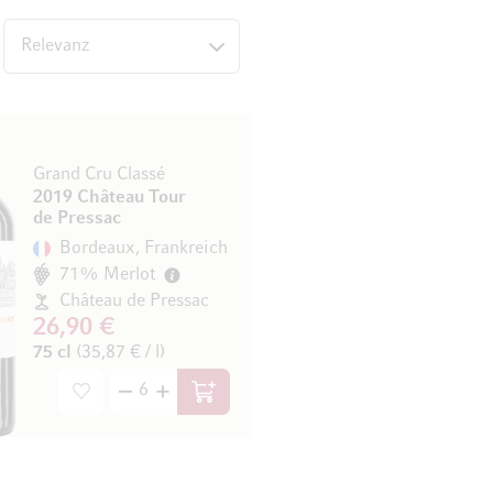
op
Grand Cru Classé
2019 Château Tour
de Pressac
Bordeaux, Frankreich
71% Merlot
Château de Pressac
26,90 €
75 cl
(35,87 € / l)
In den Warenkorb