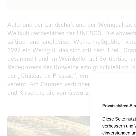
Aufgrund der Landschaft und der Weinqualität g
Weltkulturerbestätten der UNESCO. Die abwechs
saftiger und langlebiger Weine maßgeblich ver
1997 ein Weingut, das sich mit dem Titel „Gra
gesammelt und im Weinkeller auf Sortiertischen
Reifeprozess der Rotweine erfolgt schließlich i
der „Château de Pressac“, ein aromatischer Ro
vereint. Am Gaumen verbinden elegante und ge
und Kirschen, die von Gewürzen und einer subti
Privatsphären-Ein
Diese Seite nutz
verbessern und W
einverstanden un