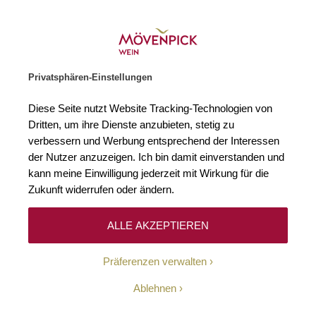
Weinhändler des Jahres 2026
Zur Startseite
SUCHE
WARENKORB
Minicart
Privatsphären-Einstellungen
Startseite
Winzer
Frankreich
Château Coutet
Diese Seite nutzt Website Tracking-Technologien von
Dritten, um ihre Dienste anzubieten, stetig zu
Château Coutet
(1)
verbessern und Werbung entsprechend der Interessen
der Nutzer anzuzeigen. Ich bin damit einverstanden und
kann meine Einwilligung jederzeit mit Wirkung für die
Im Herzen von Barsac, einer Subappellation von Sauternes, liegt
Château Coutet – ein Weingut, das seit über 400 Jahren für seine
Zukunft widerrufen oder ändern.
exzellenten Süssweine bekannt ist. Der Name „Coutet“ stammt vom
okzitanischen Wort für Messer, ein Verweis auf die rassige Frische,
die den Weinen bei all ihrer Üppigkeit stets innewohnt. Das ist kein
ALLE AKZEPTIEREN
Wunder, sondern das Resultat eines besonderen Mikroklimas, denn die
Reben von Coutet wachsen in kühlsten Terroirs von Barsac.
Präferenzen verwalten
Ablehnen
Filtern
Top
Sortieren