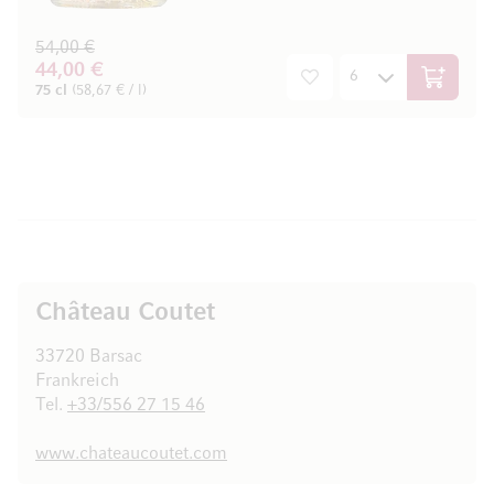
54,00 €
44,00 €
In den W
75 cl
(58,67 € / l)
Château Coutet
33720 Barsac
Frankreich
Tel.
+33/556 27 15 46
www.chateaucoutet.com