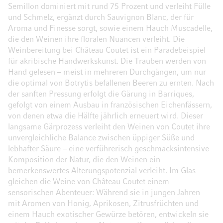
Semillon dominiert mit rund 75 Prozent und verleiht Fülle
und Schmelz, ergänzt durch Sauvignon Blanc, der für
Aroma und Finesse sorgt, sowie einem Hauch Muscadelle,
die den Weinen ihre floralen Nuancen verleiht. Die
Weinbereitung bei Château Coutet ist ein Paradebeispiel
für akribische Handwerkskunst. Die Trauben werden von
Hand gelesen – meist in mehreren Durchgängen, um nur
die optimal von Botrytis befallenen Beeren zu ernten. Nach
der sanften Pressung erfolgt die Gärung in Barriques,
gefolgt von einem Ausbau in französischen Eichenfässern,
von denen etwa die Hälfte jährlich erneuert wird. Dieser
langsame Gärprozess verleiht den Weinen von Coutet ihre
unvergleichliche Balance zwischen üppiger Süße und
lebhafter Säure – eine verführerisch geschmacksintensive
Komposition der Natur, die den Weinen ein
bemerkenswertes Alterungspotenzial verleiht. Im Glas
gleichen die Weine von Château Coutet einem
sensorischen Abenteuer: Während sie in jungen Jahren
mit Aromen von Honig, Aprikosen, Zitrusfrüchten und
einem Hauch exotischer Gewürze betören, entwickeln sie