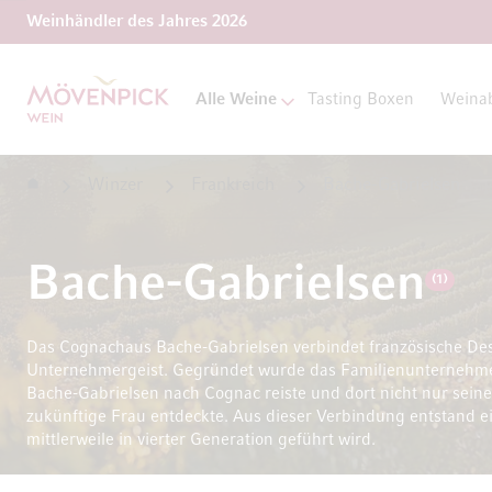
Weinhändler des Jahres 2026
Zur Startseite
Alle Weine
Tasting Boxen
Weina
Startseite
Winzer
Frankreich
Bache-Gabrielsen
Bache-Gabrielsen
(1)
Das Cognachaus Bache-Gabrielsen verbindet französische Des
Unternehmergeist. Gegründet wurde das Familienunternehme
Bache-Gabrielsen nach Cognac reiste und dort nicht nur sein
zukünftige Frau entdeckte. Aus dieser Verbindung entstand ein
mittlerweile in vierter Generation geführt wird.