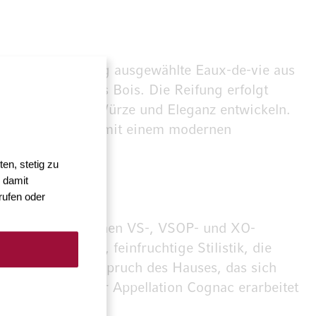
lsen auf sorgfältig ausgewählte Eaux-de-vie aus
deries und Fins Bois. Die Reifung erfolgt
ance aus Frucht, Würze und Eleganz entwickeln.
le Handwerkskunst mit einem modernen
en, stetig zu
 damit
rufen oder
icht von klassischen VS-, VSOP- und XO-
ist die elegante, feinfruchtige Stilistik, die
ohen Qualitätsanspruch des Hauses, das sich
 Produzenten der Appellation Cognac erarbeitet