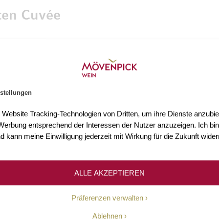
ten Cuvée
t Cognac. Für seine Destillate greift Bache-Gabrie
arunter Grande Champagne, Petite Champagne, Bor
n, wodurch die Cognacs ihre charakteristische Bal
ée mit großer Sorgfalt und verbinden traditionel
stellungen
t Website Tracking-Technologien von Dritten, um ihre Dienste anzubiet
erbung entsprechend der Interessen der Nutzer anzuzeigen. Ich bin
d kann meine Einwilligung jederzeit mit Wirkung für die Zukunft wider
sten Cognachäusern der Region. Das Sortiment re
gen und innovativen Spezialitäten. Charakteristisch 
ALLE AKZEPTIEREN
he internationale Auszeichnungen bestätigen den h
Präferenzen verwalten
werkskunst einen festen Platz unter den führenden
Ablehnen