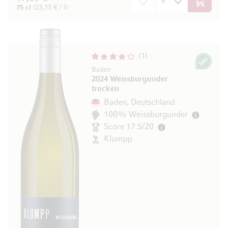
In den W
75 cl
(23,73 € / l)
1
Bio
Baden
2024 Weissburgunder
trocken
Baden, Deutschland
100% Weissburgunder
Score 17.5/20
Klumpp