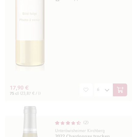
17,90 €
In den W
75 cl
(23,87 € / l)
2
Unteröwisheimer Kirchberg
2022 Chardonnay trocken