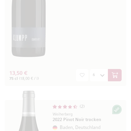
13,50 €
In den W
75 cl
(18,00 € / l)
2
Bio
Weiherberg
2022 Pinot Noir trocken
Baden, Deutschland