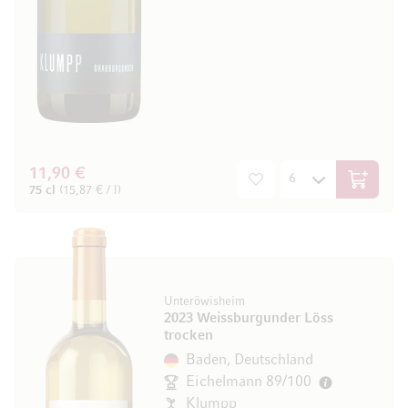
11,90 €
In den W
75 cl
(15,87 € / l)
Unteröwisheim
2023 Weissburgunder Löss
trocken
Baden, Deutschland
Eichelmann 89/100
Klumpp