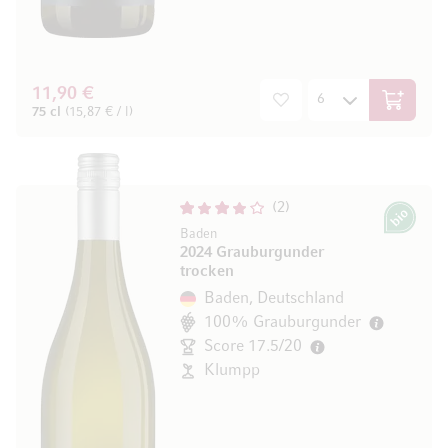
11,90 €
In den W
75 cl
(15,87 € / l)
2
Bio
Baden
2024 Grauburgunder
trocken
Baden, Deutschland
100% Grauburgunder
Score 17.5/20
Klumpp