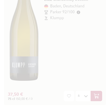
Baden, Deutschland
Parker 92/100
Klumpp
37,50 €
In den W
75 cl
(50,00 € / l)