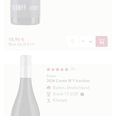
18,90 €
In den W
75 cl
(25,20 € / l)
1
Baden
2024 Cuvée N°1 trocken
Baden, Deutschland
Score 17.5/20
Klumpp