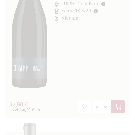
100% Pinot Noir
Score 18.5/20
Klumpp
37,50 €
In den W
75 cl
(50,00 € / l)