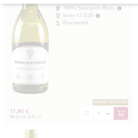
Coastal Region, Südafrika
100% Sauvignon Blanc
Score 17.5/20
Boschendal
ONLINE EXKLUSIV
11,80 €
In den W
75 cl
(15,73 € / l)