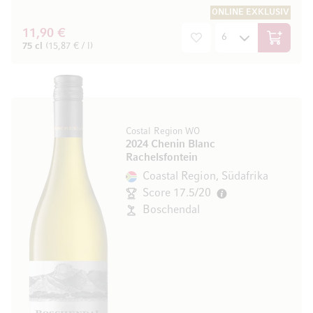
ONLINE EXKLUSIV
11,90 €
In den W
75 cl
(15,87 € / l)
Costal Region WO
2024 Chenin Blanc
Rachelsfontein
Coastal Region, Südafrika
Score 17.5/20
Boschendal