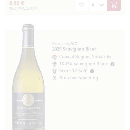
8,50 €
In den W
75 cl
(11,33 € / l)
Constantia WO
2025 Sauvignon Blanc
Coastal Region, Südafrika
100% Sauvignon Blanc
Score 17.5/20
Buitenverwachting