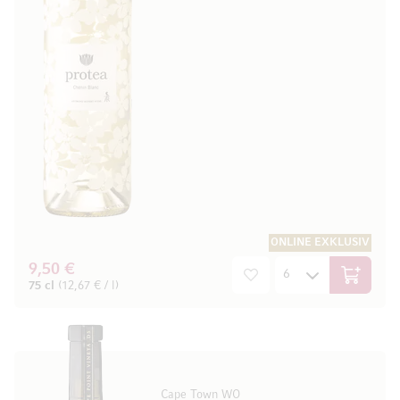
ONLINE EXKLUSIV
9,50 €
In den W
75 cl
(12,67 € / l)
Cape Town WO