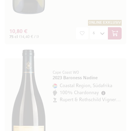
ONLINE EXKLUSIV
10,80 €
In den W
75 cl
(14,40 € / l)
Cape Coast WO
2023 Baroness Nadine
Coastal Region, Südafrika
100% Chardonnay
Rupert & Rothschild Vignerons