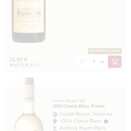
ONLINE EXKLUSIV
26,90 €
In den W
75 cl
(35,87 € / l)
Coastal Region WO
2024 Chenin Blanc Protea
Coastal Region, Südafrika
100% Chenin Blanc
Anthonij Rupert Wyne