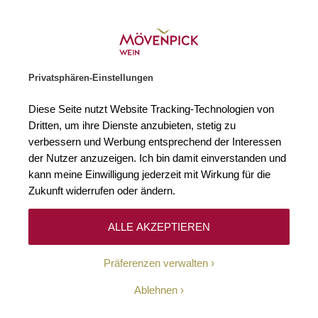
Gratislieferung ab € 120.–
Zur Startseite
SUCHE
WARENKORB
Minicart
Privatsphären-Einstellungen
Startseite
Weißweine
Südafrika
Coastal Region
Diese Seite nutzt Website Tracking-Technologien von
Dritten, um ihre Dienste anzubieten, stetig zu
Coastal Region
8
verbessern und Werbung entsprechend der Interessen
der Nutzer anzuzeigen. Ich bin damit einverstanden und
kann meine Einwilligung jederzeit mit Wirkung für die
Zukunft widerrufen oder ändern.
Filtern
Top
Sortieren
ALLE AKZEPTIEREN
Präferenzen verwalten
Cape Coast WO
Ablehnen
2025 Sauvignon Blanc