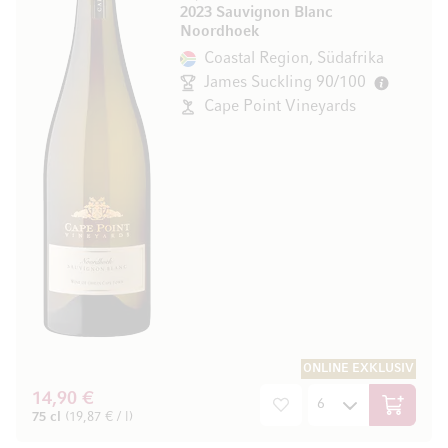
2023 Sauvignon Blanc
Noordhoek
Coastal Region, Südafrika
James Suckling 90/100
Cape Point Vineyards
ONLINE EXKLUSIV
14,90 €
In den W
75 cl
(19,87 € / l)