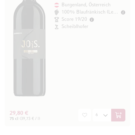
Burgenland, Österreich
100% Blaufränkisch (Lemberger)
Score 19/20
Scheiblhofer
29,80 €
In den W
75 cl
(39,73 € / l)