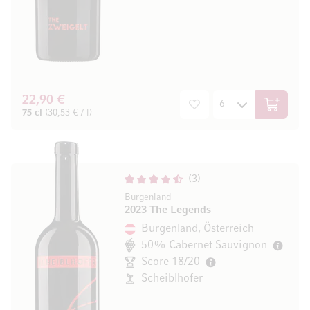
22,90 €
In den W
75 cl
(30,53 € / l)
3
Burgenland
2023 The Legends
Burgenland, Österreich
50% Cabernet Sauvignon
Score 18/20
Scheiblhofer