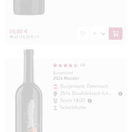
55,00 €
In den W
75 cl
(73,33 € / l)
4
Burgenland
2024 Mordor
Burgenland, Österreich
25% Blaufränkisch (Lemberger)
Score 18/20
Scheiblhofer