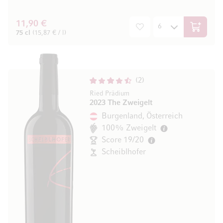
11,90 €
In den W
75 cl
(15,87 € / l)
2
Ried Prädium
2023 The Zweigelt
Burgenland, Österreich
100% Zweigelt
Score 19/20
Scheiblhofer