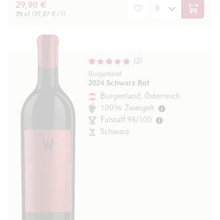
29,90 €
In den W
75 cl
(39,87 € / l)
2
Burgenland
2024 Schwarz Rot
Burgenland, Österreich
100% Zweigelt
Falstaff 96/100
Schwarz