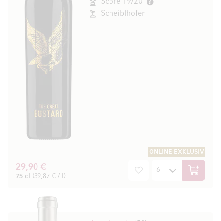
Score 19/20
Scheiblhofer
ONLINE EXKLUSIV
29,90 €
In den W
75 cl
(39,87 € / l)