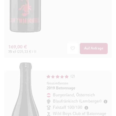
169,00 €
Auf Anfrage
75 cl
(225,33 € / l)
2
Neusiedlersee
2019 Batonnage
Burgenland, Österreich
Blaufränkisch (Lemberger)
Falstaff 100/100
Wild Boys Club of Batonnage