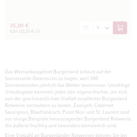
35,00 €
In den W
1.5 l
(23,33 € / l)
Das Weinanbaugebiet Burgenland scheint auf der
Sonnenseite Österreichs zu liegen, weil 300
Sonnenstunden jährlich das Wetter bestimmen. Unzählige
Urlaubsgäste kommen jedes Jahr eigens hierher, um sich
von der geschmacklichen Vielfalt exzellenter Burgenland
Rotweine verzaubern zu lassen. Zweigelt, Cabernet
Sauvignon, Blaufränkisch, Pinot Noir und St. Laurent sind
nur einige Beispiele herausragender Burgenland Rotweine,
die äußerst fruchtig und besonders tanninreich sind.
Eine Vielzahl an Burgenländer Rotweinen können Sie bei