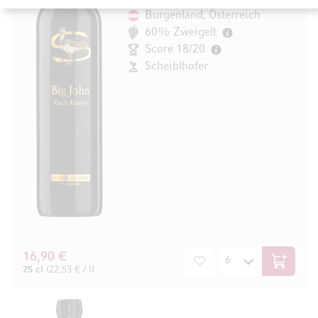
Burgenland, Österreich
60% Zweigelt
Score 18/20
Scheiblhofer
16,90 €
In den W
75 cl
(22,53 € / l)