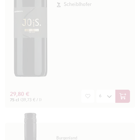
Scheiblhofer
29,80 €
In den W
75 cl
(39,73 € / l)
Burgenland