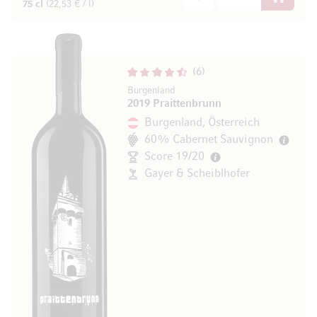
In den W
75 cl
(22,53 € / l)
6
Burgenland
2019 Praittenbrunn
Burgenland, Österreich
60% Cabernet Sauvignon
Score 19/20
Gayer & Scheiblhofer