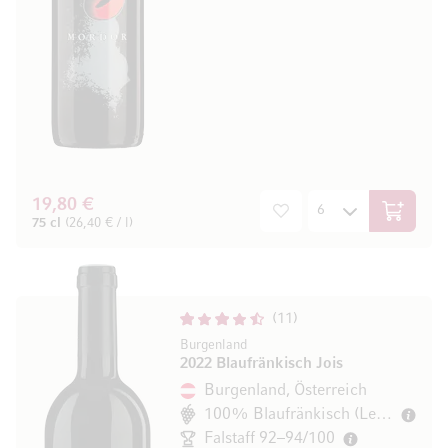
19,80 €
In den W
75 cl
(26,40 € / l)
11
Burgenland
2022 Blaufränkisch Jois
Burgenland, Österreich
100% Blaufränkisch (Lemberger)
Falstaff 92–94/100