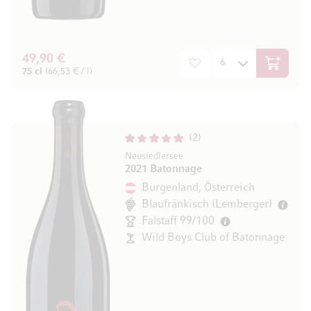
49,90 €
In den W
75 cl
(66,53 € / l)
2
Neusiedlersee
2021 Batonnage
Burgenland, Österreich
Blaufränkisch (Lemberger)
Falstaff 99/100
Wild Boys Club of Batonnage