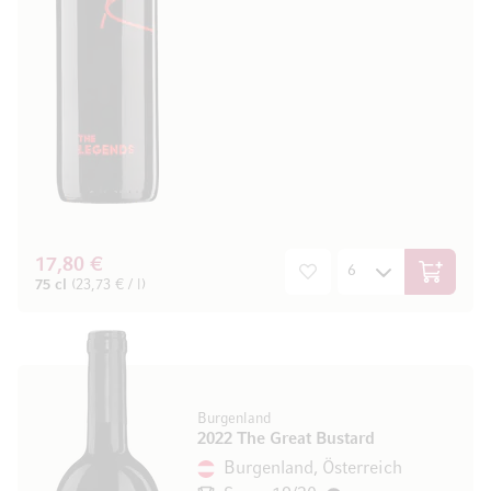
17,80 €
In den W
75 cl
(23,73 € / l)
Burgenland
2022 The Great Bustard
Burgenland, Österreich