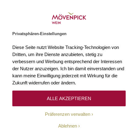
Gratislieferung ab € 120.–
Zur Startseite
SUCHE
WARENKORB
Minicart
Privatsphären-Einstellungen
Startseite
Rotweine
Österreich
Burgenland
Diese Seite nutzt Website Tracking-Technologien von
Dritten, um ihre Dienste anzubieten, stetig zu
Burgenland
16
verbessern und Werbung entsprechend der Interessen
der Nutzer anzuzeigen. Ich bin damit einverstanden und
kann meine Einwilligung jederzeit mit Wirkung für die
Zukunft widerrufen oder ändern.
Filtern
Sortieren
ALLE AKZEPTIEREN
Präferenzen verwalten
8
Burgenland
Ablehnen
2023 Big John Cuvée
Reserve