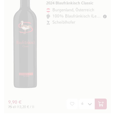
2024 Blaufränkisch Classic
Burgenland, Österreich
100% Blaufränkisch (Lemberger)
Scheiblhofer
9,90 €
In den W
75 cl
(13,20 € / l)