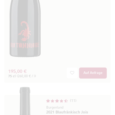
195,00 €
Auf Anfrage
75 cl
(260,00 € / l)
11
Burgenland
2021 Blaufränkisch Jois