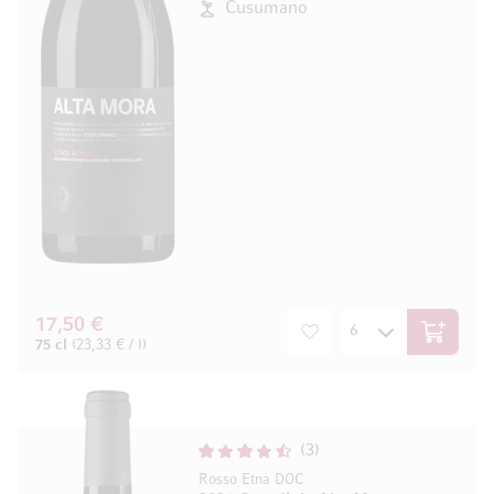
Cusumano
17,50 €
In den W
75 cl
(23,33 € / l)
3
Rosso Etna DOC