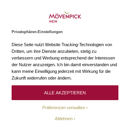
Gratislieferung ab € 120.–
Zur Startseite
SUCHE
WARENKORB
Minicart
Privatsphären-Einstellungen
Startseite
Rebsorten
Nerello Mascalese
Diese Seite nutzt Website Tracking-Technologien von
Dritten, um ihre Dienste anzubieten, stetig zu
Nerello Mascalese
2
verbessern und Werbung entsprechend der Interessen
der Nutzer anzuzeigen. Ich bin damit einverstanden und
kann meine Einwilligung jederzeit mit Wirkung für die
Nerello Mascalese ist eine rote Rebsorte aus Italien, die
Zukunft widerrufen oder ändern.
nach Nero d’Avola die am häufigsten angebaute
Rotweinsorte auf Sizilien ist. Weit verbreitet ist Nerello
ALLE AKZEPTIEREN
Mascalese in der Provinz Catania, in der auch die Stadt
Mascali liegt, von der sich der Name dieser Rebsorte
Präferenzen verwalten
ableitet. Insbesondere in der DOC Etna spielt die Rebsorte
eine wichtige Rolle, wo sie an den Hängen des Vulkans
Ablehnen
Ätna in hochgelegen Weinbergen mit kühlem Mikroklima
wächst. Die Anbaufläche von Nerello Mascalese geht seit