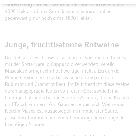
Jahren stetig zurück – während im Jahr 2000 noch etwa
4000 Hektar mit der Sorte bestockt waren, sind es
gegenwärtig nur noch circa 1800 Hektar.
Junge, fruchtbetonte Rotweine
Die Rebsorte wird sowohl sortenrein, wie auch in Cuvées
mit der Sorte Nerello Cappuccio verwendet: Nerello
Mascalese bringt sehr hochwertige, nicht allzu dunkle
Weine hervor, deren Farbe zwischen transparentem
Rubinrot und Granatrot liegt. Im Duft besticht diese Weine
durch ausgeprägte Noten von rotem Obst sowie feine
blumige, balsamische und würzige Akzente, die an Kräuter
und Tabak erinnern. Am Gaumen zeigen sich Weine aus
Nerello Mascalese ausgewogen mit moderater Säure,
präsenten Tanninen und einer hervorragenden Länge der
fruchtigen Aromen.