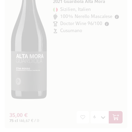
2021 Guardiola Alta Mora
Sizilien, Italien
100% Nerello Mascalese
Doctor Wine 96/100
Cusumano
35,00 €
In den W
75 cl
(46,67 € / l)