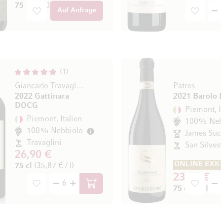
75 cl
(130,67 € / l)
Auf Anfrage
1
Giancarlo Travaglini
Patres
2022 Gattinara
2021 Barolo
DOCG
Piemont, I
Piemont, Italien
100% Neb
100% Nebbiolo
Travaglini
San Silves
26,90 €
ONLINE EXK
75 cl
(35,87 € / l)
23,90 €
In den Warenkorb
75 cl
(31,87 € 