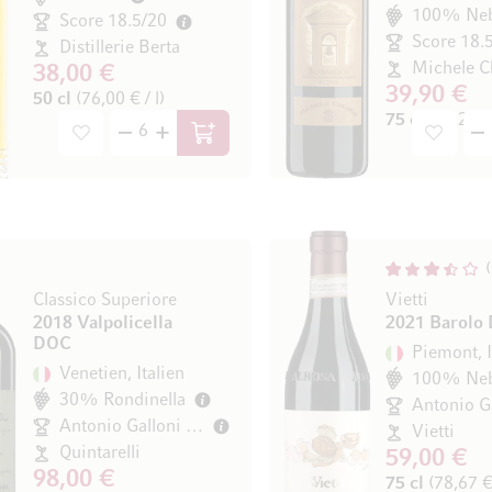
100% Neb
Score 18.5/20
Score 18.
Distillerie Berta
Michele C
38,00 €
39,90 €
50 cl
(76,00 € / l)
75 cl
(53,20 € 
In den Warenkorb
Classico Superiore
Vietti
2018 Valpolicella
2021 Barolo
DOC
Piemont, I
Venetien, Italien
100% Neb
30% Rondinella
Antonio Galloni 94/100
Vietti
Quintarelli
59,00 €
98,00 €
75 cl
(78,67 € 