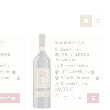
LISTE
LISTE
1
15
Michele Chiarlo
 DOCG
2020 Barolo DOCG
Tortoniano
talien
Piemont, Italien
biolo
100% Nebbiolo
Antonio Galloni 97/100
Wine Enthusiast 92/100
Michele Chiarlo
49,00 €
 / l)
75 cl
(65,33 € / l)
uf Anfrage
In den Wa