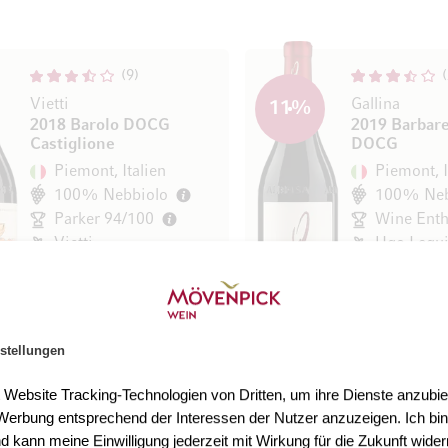
9
Vietti
Gallina
11
%
2018 Barolo DOCG
2019 Barbar
Castiglione
DOCG
Piemont, Italien
Piemont, I
100% Nebbiolo
100% Neb
Parker 94/100
Vietti
Ugo Lequ
47,00 €
49,90 €
41,50 €
75 cl
(66,53 € / l)
75 cl
(55,33 € 
In den Warenkorb
stellungen
t Website Tracking-Technologien von Dritten, um ihre Dienste anzubiet
erbung entsprechend der Interessen der Nutzer anzuzeigen. Ich bin
1
d kann meine Einwilligung jederzeit mit Wirkung für die Zukunft wider
Bio