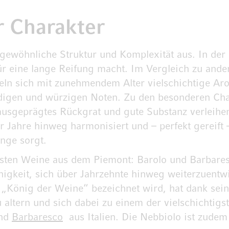
r Charakter
gewöhnliche Struktur und Komplexität aus. In der 
für eine lange Reifung macht. Im Vergleich zu ande
keln sich mit zunehmendem Alter vielschichtige A
rdigen und würzigen Noten. Zu den besonderen Cha
 ausgeprägtes Rückgrat und gute Substanz verleihe
über Jahre hinweg harmonisiert und – perfekt gereif
nge sorgt.
esten Weine aus dem Piemont: Barolo und Barbares
ähigkeit, sich über Jahrzehnte hinweg weiterzuentw
s „König der Weine“ bezeichnet wird, hat dank sei
u altern und sich dabei zu einem der vielschichtig
nd
Barbaresco
aus Italien. Die Nebbiolo ist zudem