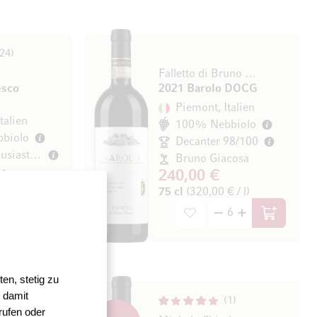
24
Falletto di Bruno Giacosa
esco
2021 Barolo DOCG
Piemont, Italien
talien
100% Nebbiolo
biolo
Decanter 98/100
Wine Enthusiast 96/100
Bruno Giacosa
io
240,00 €
75 cl
(320,00 € / l)
/ l)
In den Warenkorb
In den Wa
en, stetig zu
 damit
1
1
rufen oder