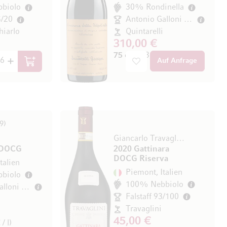
biolo
30% Rondinella
5/20
Antonio Galloni 97/100
hiarlo
Quintarelli
310,00 €
/ l)
75 cl
(413,33 € / l)
Auf Anfrage
In den Warenkorb
9
Giancarlo Travaglini
 DOCG
2020 Gattinara
DOCG Riserva
talien
Piemont, Italien
biolo
100% Nebbiolo
Antonio Galloni 94/100
Falstaff 93/100
Travaglini
45,00 €
/ l)