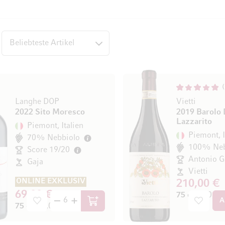
op
Langhe DOP
Vietti
2022 Sito Moresco
2019 Barolo
Lazzarito
Piemont, Italien
Piemont, I
70% Nebbiolo
100% Neb
Score 19/20
Gaja
Vietti
ONLINE EXKLUSIV
210,00 €
69,00 €
75 cl
(280,00 €
A
In den Warenkorb
75 cl
(92,00 € / l)