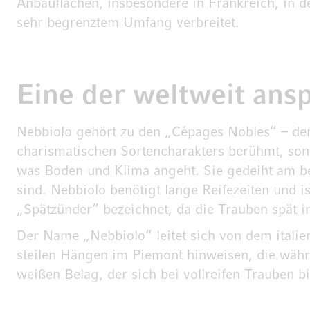
Anbauflächen, insbesondere in Frankreich, in de
sehr begrenztem Umfang verbreitet.
Eine der weltweit ans
Nebbiolo gehört zu den „Cépages Nobles“ – den 
charismatischen Sortencharakters berühmt, sond
was Boden und Klima angeht. Sie gedeiht am bes
sind. Nebbiolo benötigt lange Reifezeiten und 
„Spätzünder“ bezeichnet, da die Trauben spät i
Der Name „Nebbiolo“ leitet sich von dem itali
steilen Hängen im Piemont hinweisen, die währe
weißen Belag, der sich bei vollreifen Trauben b