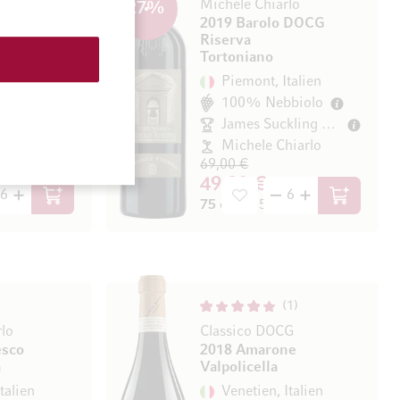
CG
Michele Chiarlo
27
%
ne
2019 Barolo DOCG
Riserva
talien
Tortoniano
biolo
Piemont, Italien
James Suckling 95/100
100% Nebbiolo
James Suckling 97/100
Michele Chiarlo
/ l)
69,00 €
49,90 €
In den Warenkorb
In den Wa
75 cl
(66,53 € / l)
1
lo
Classico DOCG
esco
2018 Amarone
a
Valpolicella
talien
Venetien, Italien