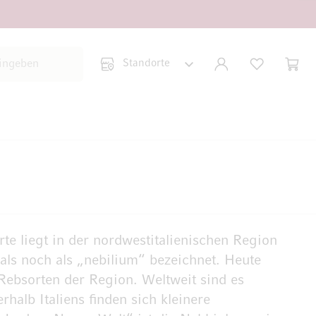
Suche schließen
KONTO
WUNSCHLISTE
WARE
Minic
te liegt in der nordwestitalienischen Region
als noch als „nebilium“ bezeichnet. Heute
Rebsorten der Region. Weltweit sind es
halb Italiens finden sich kleinere