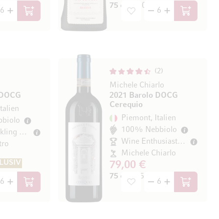
75 cl
(60,00 € / l)
In den Warenkorb
In den Wa
2
Michele Chiarlo
 DOCG
2021 Barolo DOCG
Cerequio
talien
Piemont, Italien
biolo
100% Nebbiolo
James Suckling 91/100
Wine Enthusiast 96/100
tro
Michele Chiarlo
LUSIV
79,00 €
75 cl
(105,33 € / l)
In den Warenkorb
In den Wa
/ l)