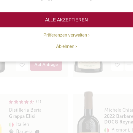
Vietti (Bio)
Gattinara DO
2020 Barolo DOCG
2020 Tre Vig
Lazzarito
Piemont, I
ALLE AKZEPTIEREN
Piemont, Italien
100% Neb
100% Nebbiolo
Präferenzen verwalten
Falstaff 97/100
Travaglini
Vietti
37,50 €
Ablehnen
210,00 €
75 cl
(50,00 € 
75 cl
(280,00 € / l)
Auf Anfrage
1
Distilleria Berta
Michele Chiar
Grappa Elisi
2022 Barbar
DOCG Reyn
Italien
Piemont, I
Barbera