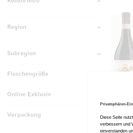
Rebsorte(n)
Region
Subregion
Flaschengröße
Online Exklusiv
Privatsphären-Ein
Verpackung
Diese Seite nutz
verbessern und W
einverstanden un