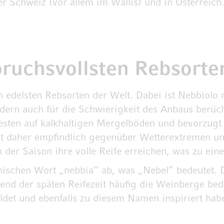
r Schweiz (vor allem im Wallis) und in Österreich.
pruchsvollsten Rebsorte
edelsten Rebsorten der Welt. Dabei ist Nebbiolo n
ern auch für die Schwierigkeit des Anbaus berücht
ten auf kalkhaltigen Mergelböden und bevorzugt s
ist daher empfindlich gegenüber Wetterextremen u
n der Saison ihre volle Reife erreichen, was zu ei
enischen Wort „nebbia“ ab, was „Nebel“ bedeutet. 
nd der späten Reifezeit häufig die Weinberge bed
ildet und ebenfalls zu diesem Namen inspiriert hab