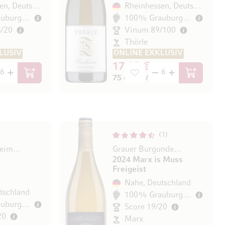
Rheinhessen, Deutschland
Rheinhessen, Deutschland
100% Grauburgunder
100% Grauburgunder
5/20
Vinum 89/100
Thörle
LUSIV
ONLINE EXKLUSIV
17,00 €
In den Warenkorb
In den Wa
/ l)
75 cl
(22,67 € / l)
1
Waldlaubersheimer Altenburg
Grauer Burgunder trocken
2024 Marx is Muss
Freigeist
Nahe, Deutschland
tschland
100% Grauburgunder
100% Grauburgunder
Score 19/20
20
Marx