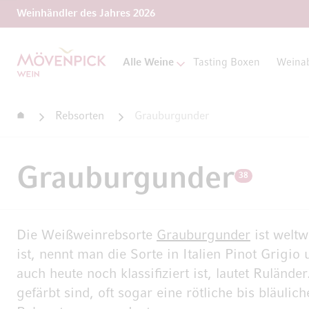
Weinhändler des Jahres 2026
Zur Startseite
Alle Weine
Tasting Boxen
Weina
Startseite
Rebsorten
Grauburgunder
Grauburgunder
38
Die Weißweinrebsorte
Grauburgunder
ist weltw
ist, nennt man die Sorte in Italien Pinot Grigio
auch heute noch klassifiziert ist, lautet Ruländ
gefärbt sind, oft sogar eine rötliche bis bläu