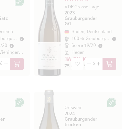
Bio
VDP.Grosse Lage
2023
Satz
Grauburgunder
GG
erreich
Baden, Deutschland
40% Grauburgunder
100% Grauburgunder
5/20
Score 19/20
Weingut Wieninger GmbH
Heger
36,50 €
/ l)
75 cl
(48,67 € / l)
In den Warenkorb
In den Wa
Bio
Bio
Ortswein
2024
er
Grauburgunder
trocken