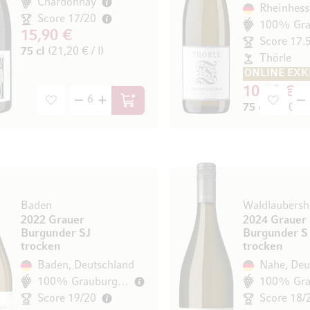
Chardonnay
Score 17/20
15,90 €
Score 17.
75 cl
(21,20 € / l)
Thörle
ONLINE EXK
10,50 €
In den Warenkorb
75 cl
(14,00 € 
Baden
2022 Grauer
2024 Grauer
Burgunder SJ
Burgunder S
trocken
trocken
Baden, Deutschland
Nahe, Deu
100% Grauburgunder
Score 19/20
Score 18/