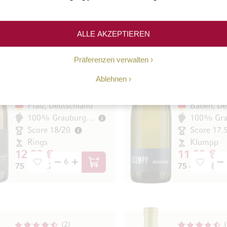
ALLE AKZEPTIEREN
2
Bio
Präferenzen verwalten
VDP.Gutswein
Baden
2024
2024
Ablehnen
Grauburgunder
Grauburgund
trocken
trocken
Pfalz, Deutschland
Baden, De
100% Grauburgunder
Score 18/20
Score 17.
Rings
Klumpp
12,90 €
11,90 €
75 cl
(17,20 € / l)
75 cl
(15,87 € 
In den Warenkorb
2