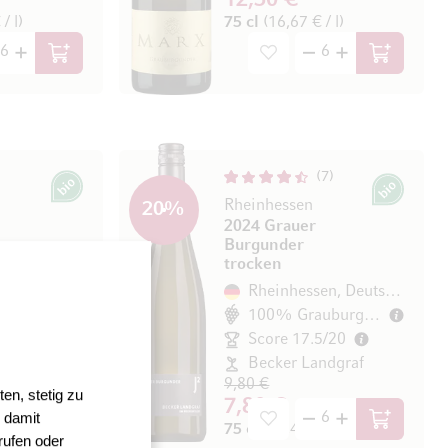
12,50 €
/ l)
75 cl
(16,67 € / l)
In den Warenkorb
In den Wa
7
Bio
Bio
Rheinhessen
20
%
2024 Grauer
Burgunder
trocken
Rheinhessen, Deutschland
Rheinhessen, Deutschland
100% Grauburgunder
100% Grauburgunder
20
Score 17.5/20
Becker Landgraf
9,80 €
en, stetig zu
7,80 €
/ l)
 damit
In den Warenkorb
In den Wa
75 cl
(10,40 € / l)
rufen oder