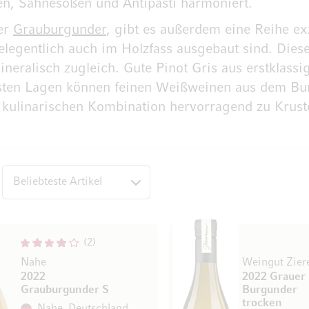
en, Sahnesoßen und Antipasti harmoniert.
ger
Grauburgunder
, gibt es außerdem eine Reihe ex
elegentlich auch im Holzfass ausgebaut sind. Die
ineralisch zugleich. Gute Pinot Gris aus erstklass
ten Lagen können feinen Weißweinen aus dem Burg
 kulinarischen Kombination hervorragend zu Kruste
op
2
Nahe
Weingut Zier
2022
2022 Grauer
Grauburgunder S
Burgunder
trocken