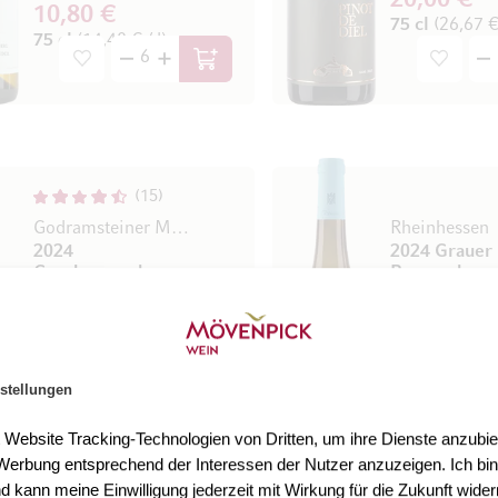
20,00 €
10,80 €
75 cl
(26,67 € 
75 cl
(14,40 € / l)
In den Warenkorb
15
Godramsteiner Münzberg
Rheinhessen
2024
2024 Grauer
Grauburgunder
Burgunder
Réserve
trocken
Pfalz, Deutschland
100% Grauburgunder
Score 18/20
Score 17/
stellungen
Bernhard Koch
Wittmann
16,90 €
15,50 €
t Website Tracking-Technologien von Dritten, um ihre Dienste anzubiet
75 cl
(18,00 € / l)
75 cl
(20,67 € 
erbung entsprechend der Interessen der Nutzer anzuzeigen. Ich bin
In den Warenkorb
d kann meine Einwilligung jederzeit mit Wirkung für die Zukunft wider