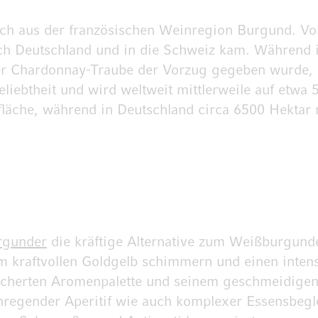
ch aus der französischen Weinregion Burgund. Von
ach Deutschland und in die Schweiz kam. Währen
l der Chardonnay-Traube der Vorzug gegeben wurde, 
iebtheit und wird weltweit mittlerweile auf etwa 5
läche, während in Deutschland circa 6500 Hektar 
rgunder
die kräftige Alternative zum Weißburgunder
m kraftvollen Goldgelb schimmern und einen intens
gefächerten Aromenpalette und seinem geschmeidig
egender Aperitif wie auch komplexer Essensbeglei