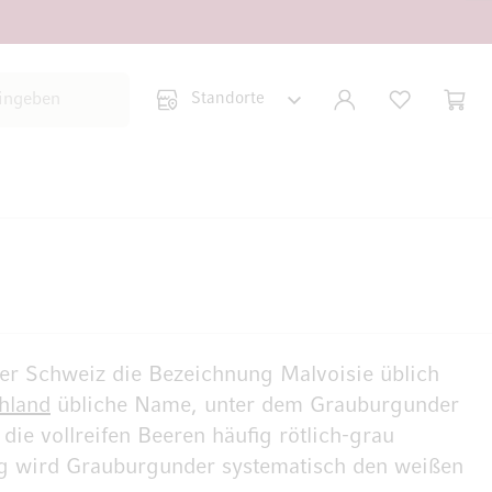
Suche schließen
KONTO
WUNSCHLISTE
WARE
Minicar
der Schweiz die Bezeichnung Malvoisie üblich
hland
übliche Name, unter dem Grauburgunder
die vollreifen Beeren häufig rötlich-grau
bung wird Grauburgunder systematisch den weißen