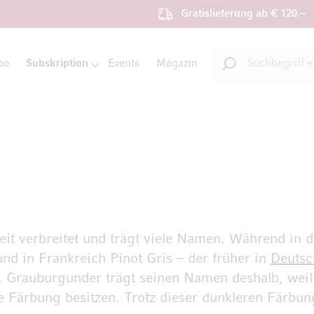
Gratislieferung ab € 120.–
Suche
bo
Subskription
Events
Magazin
Suche
eit verbreitet und trägt viele Namen. Während in 
 und in Frankreich Pinot Gris – der früher in
Deutsc
er. Grauburgunder trägt seinen Namen deshalb, weil 
liche Färbung besitzen. Trotz dieser dunkleren Fär