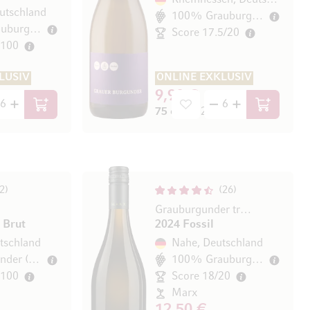
Rheinhessen, Deutschland
utschland
100% Grauburgunder
100% Grauburgunder
Score 17.5/20
/100
LUSIV
ONLINE EXKLUSIV
9,90 €
In den Warenkorb
In den Wa
/ l)
75 cl
(13,20 € / l)
2
26
Grauburgunder trocken
 Brut
2024 Fossil
tschland
Nahe, Deutschland
Spätburgunder (Pinot Noir)
100% Grauburgunder
/100
Score 18/20
Marx