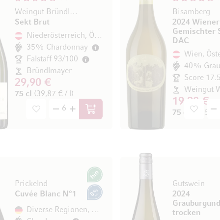
Weingut Bründlmayer
Bisamberg
Sekt Brut
2024 Wiener
Gemischter 
Niederösterreich, Österreich
DAC
35% Chardonnay
Wien, Öst
Falstaff 93/100
Bründlmayer
Score 17.
29,90 €
75 cl
(39,87 € / l)
19,90 €
75 cl
(26,53 € 
In den Warenkorb
Bio
Prickelnd
Gutswein
Cuvée Blanc N°1
2024
0% vol.
Grauburgund
Diverse Regionen, Deutschland
trocken