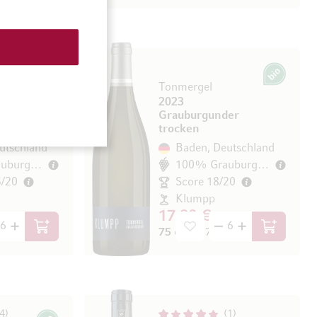
2
Bio
Bio
Tonmergel
2023
er
Grauburgunder
trocken
utschland
Baden, Deutschland
100% Grauburgunder
100% Grauburgunder
5/20
Score 18/20
Klumpp
17,80 €
/ l)
75 cl
(23,73 € / l)
In den Warenkorb
In den Wa
4
1