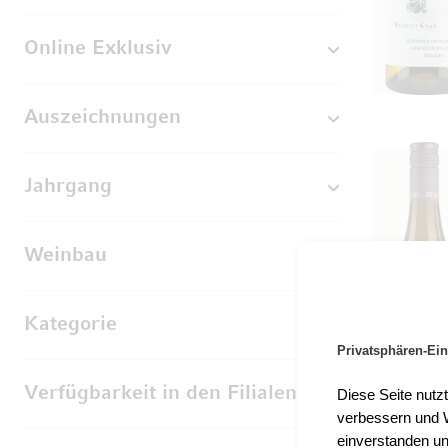
Online Exklusiv
Auszeichnungen
Jahrgang
Weinbau
Kategorie
Privatsphären-Ein
Verfügbarkeit in den Filialen
Diese Seite nutz
verbessern und W
einverstanden un