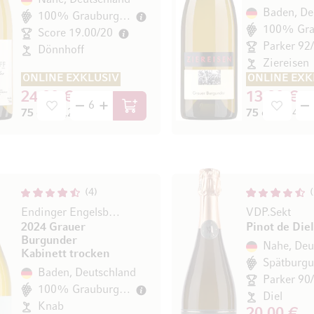
Nahe, Deutschland
Baden, De
100% Grauburgunder
Score 19.00/20
Parker 92
Dönnhoff
Ziereisen
ONLINE EXKLUSIV
ONLINE EXK
24,90 €
13,80 €
In den Warenkorb
75 cl
(33,20 € / l)
75 cl
(18,40 € 
4
Endinger Engelsberg
VDP.Sekt
2024 Grauer
Pinot de Diel
Burgunder
Nahe, Deu
Kabinett trocken
Baden, Deutschland
Parker 90
100% Grauburgunder
Diel
Knab