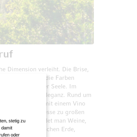
ruf
che Dimension verleiht. Die Brise,
n Himmel klarer, die Farben
, jede mit eigener Seele. Im
ler Balance und Eleganz. Rund um
o seine Besucher mit einem Vino
zen Kraft und Finesse zu großen
en, stetig zu
zähmt wirkt, findet man Weine,
 damit
der Verbindung zwischen Erde,
rufen oder