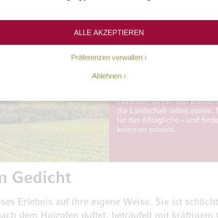
ALLE AKZEPTIEREN
Kleine Orte, große
Doch die Toskana ist weit meh
Präferenzen verwalten
Gesamterlebnis. Am späten Na
taucht sie die Hügel in ein g
Ablehnen
lange Schatten, Olivenhaine g
Dörfer glühen in warmen Ocke
Lavendel, Oliven und warmem 
die Landschaft selbst atmen. M
für das Alltägliche – und find
kommen scheint.
in Gedicht
es Erlebnis auf ihre eigene Weise. Sie ist schlicht
nach dem Holzofen duftet, beträufelt mit kräftigem 