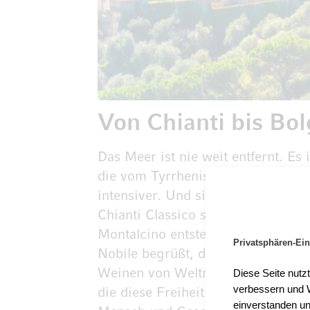
Von Chianti bis Bol
Das Meer ist nie weit entfernt. Es
die vom Tyrrhenischen Meer herübe
intensiver. Und sie prägt den Wei
Chianti Classico schmiegen sich 
Montalcino entstehen die kraftvol
Privatsphären-Ein
Nobile begrüßt, der so edel ist w
Diese Seite nutz
Weinen von Weltruhm. Und in der
verbessern und W
die diese Freiheit in sich tragen. 
einverstanden un