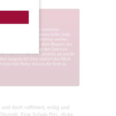
 Gefühle
r als Wein. Sie ist ein sinnliches
chmittag, wenn die Sonne tiefer sinkt,
oldenes Licht. Zypressenreihen werfen
länzen silbrig, und die alten Mauern der
rtönen. Der Wind trägt den Duft von
Stein herüber, und es scheint, als würde
an vergisst die Zeit, verliert den Blick
et eine tiefe Ruhe, die aus der Erde zu
 und doch raffiniert, erdig und
Olivenöl. Eine Schale Pici, dicke