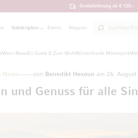
Gratislieferung ab € 120.–
Suche
bo
Subskription
Events
Magazin
Suche
te
Wein-News
En Guete & Zum Wohl
Winzer
Inside Mövenpick
Wei
n-News
von
Benedikt Hesoun
am
26. August
n und Genuss für alle Si