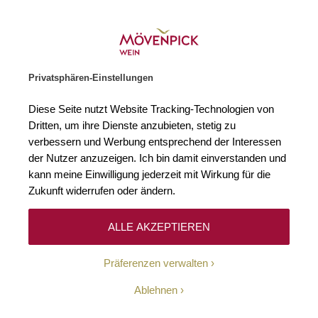
Weinhändler des Jahres 2026
Zur Startseite
SUCHE
WARENKORB
Minicart
Privatsphären-Einstellungen
Startseite
Schaumweine
Champagne Brut Sous Bois Billecart-Salm
Diese Seite nutzt Website Tracking-Technologien von
Zum Ende der Bildgalerie springen
Zum Anfang der Bildgaleri
Dritten, um ihre Dienste anzubieten, stetig zu
verbessern und Werbung entsprechend der Interessen
der Nutzer anzuzeigen. Ich bin damit einverstanden und
kann meine Einwilligung jederzeit mit Wirkung für die
Zukunft widerrufen oder ändern.
ALLE AKZEPTIEREN
Präferenzen verwalten
Ablehnen