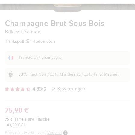
Champagne Brut Sous Bois
Billecart-Salmon
Trinkspaß für Hedonisten
Frankreich
/
Champagne
33% Pinot Noir
/
33% Chardonnay
/
33% Pinot Meunier
3
Bewertungen
4.83/5
75,90 €
75 cl
|
Preis pro Flasche
101,20 € / l
Preis inkl. MwSt., zzgl.
Versand