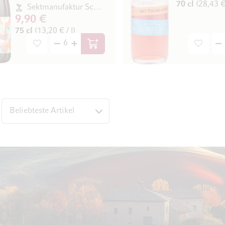
70 cl
(28,43 € 
Sektmanufaktur Schloss Vaux AG
9,90 €
75 cl
(13,20 € / l)
In den Warenkorb