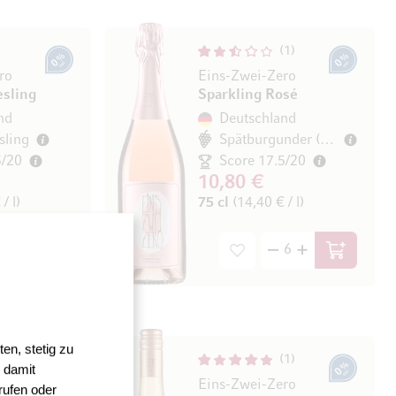
1
0% vol.
0% vol.
ro
Eins-Zwei-Zero
esling
Sparkling Rosé
nd
Deutschland
sling
Spätburgunder (Pinot Noir)
5/20
Score 17.5/20
10,80 €
/ l)
75 cl
(14,40 € / l)
In den Warenkorb
In den Wa
en, stetig zu
1
 damit
0% vol.
0% vol.
ive
Eins-Zwei-Zero
rufen oder