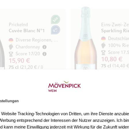
Bio
Prickelnd
Eins-Zwei-Ze
Cuvée Blanc N°1
Sparkling Ri
0% vol.
Deutschla
Diverse Regionen, Deutschland
100% Rie
Chardonnay
Score 17.
Score 17/20
10,80 €
15,90 €
75 cl
(14,40 € 
75 cl
(21,20 € / l)
In den Warenkorb
stellungen
t Website Tracking-Technologien von Dritten, um ihre Dienste anzubiet
1
erbung entsprechend der Interessen der Nutzer anzuzeigen. Ich bin
0% vol.
Zero-Point-Five
Zero-Point-F
d kann meine Einwilligung jederzeit mit Wirkung für die Zukunft wider