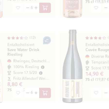
75 cl
(18,53 € 
In den Warenkorb
12
0% vol.
Entalkoholisiert
Save Water Drink
Cuvée Rouge
Riesling
Rheingau, Deutschland
Tempranil
100% Riesling
Score 17.
Score 17.5/20
14,90 €
Fritz Allendorf Weinhandel GmbH& Co.KG
75 cl
(19,87 € 
8,80 €
75 cl
(11,73 € / l)
In den Warenkorb