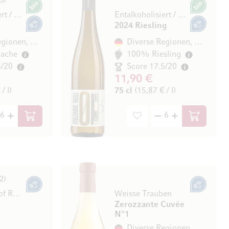
3
Bio
Bio
Entalkoholisiert / désalcoolisé
Entalkoholisiert / désalcoolisé
2024 Riesling
0% vol.
0% vol.
Diverse Regionen, Deutschland
Diverse Regionen, Deutschland
ache
100% Riesling
5/20
Score 17.5/20
11,90 €
/ l)
75 cl
(15,87 € / l)
In den Warenkorb
In den Wa
2
0% vol.
0% vol.
The Duchess of Rooibos
Weisse Trauben
Zerozzante Cuvée
N°1
Diverse Regionen, Deutschland