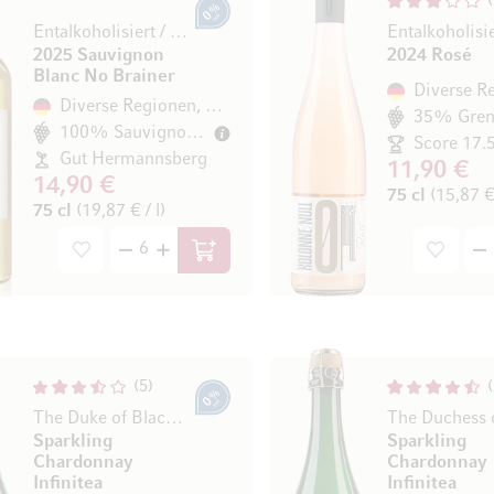
0% vol.
Entalkoholisiert / désalcoolisé
2025 Sauvignon
2024 Rosé
Blanc No Brainer
Diverse Regionen, Deutschland
35% Gren
100% Sauvignon Blanc
Score 17.
Gut Hermannsberg
11,90 €
14,90 €
75 cl
(15,87 € 
75 cl
(19,87 € / l)
In den Warenkorb
5
0% vol.
The Duke of Blacktea
Sparkling
Sparkling
Chardonnay
Chardonnay
Infinitea
Infinitea