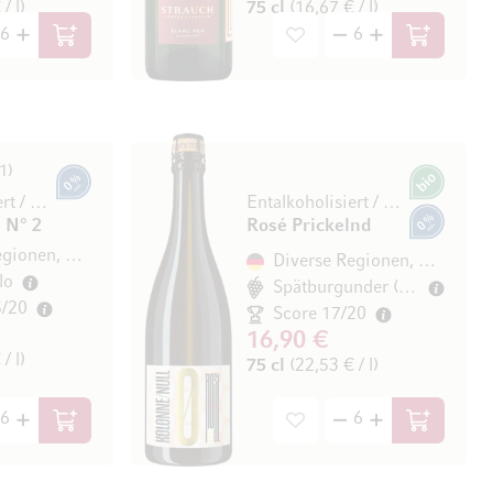
/ l)
75 cl
(16,67 € / l)
In den Warenkorb
In den Wa
1
0% vol.
Bio
Entalkoholisiert / désalcoolisé
Entalkoholisiert / désalcoolisé
 N° 2
Rosé Prickelnd
0% vol.
Diverse Regionen, Deutschland
Diverse Regionen, Deutschland
lo
Spätburgunder (Pinot Noir)
5/20
Score 17/20
16,90 €
/ l)
75 cl
(22,53 € / l)
In den Warenkorb
In den Wa