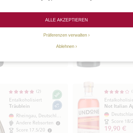
Cabernet
Pinot Noir
Sauvignon
Deutschla
Deutschland
100% Pin
ALLE AKZEPTIEREN
100% Cabernet Sauvignon
Score 17/
Score 17/20
9,90 €
Präferenzen verwalten
9,90 €
75 cl
(13,20 € 
75 cl
(13,20 € / l)
Ablehnen
In den Warenkorb
2
Bio
Entalkoholisiert
Entalkoholisi
Träublein
Not Italian 
0% vol.
Deutschla
Rheingau, Deutschland
Score 18/
Andere Rebsorten
19,90 €
Score 17.5/20