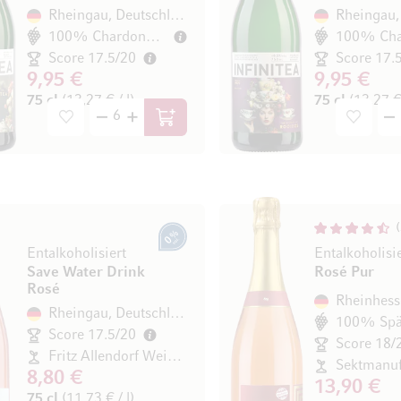
Rheingau, Deutschland
100% Chardonnay
Score 17.5/20
Score 17.
9,95 €
9,95 €
75 cl
(13,27 € / l)
75 cl
(13,27 € 
In den Warenkorb
0% vol.
Entalkoholisiert
Entalkoholisi
Save Water Drink
Rosé Pur
Rosé
Rheingau, Deutschland
Score 17.5/20
Score 18/
Fritz Allendorf Weinhandel GmbH& Co.KG
8,80 €
13,90 €
75 cl
(11,73 € / l)