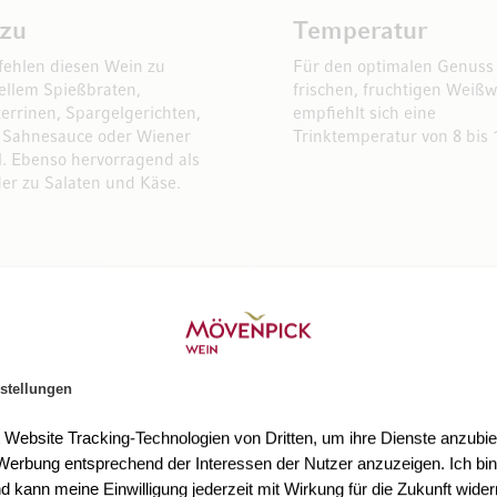
 zu
Temperatur
ehlen diesen Wein zu
Für den optimalen Genuss
nellem Spießbraten,
frischen, fruchtigen Weiß
rrinen, Spargelgerichten,
empfiehlt sich eine
n Sahnesauce oder Wiener
Trinktemperatur von 8 bis 
l. Ebenso hervorragend als
er zu Salaten und Käse.
stellungen
t Website Tracking-Technologien von Dritten, um ihre Dienste anzubiet
erbung entsprechend der Interessen der Nutzer anzuzeigen. Ich bin
d kann meine Einwilligung jederzeit mit Wirkung für die Zukunft wider