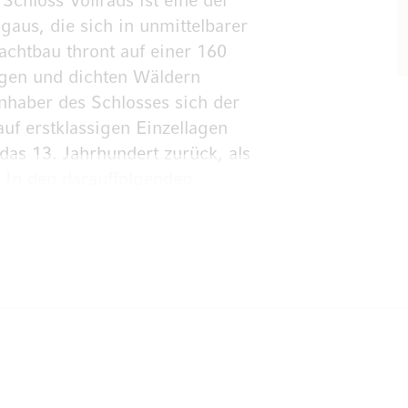
Schloss Vollrads ist eine der
aus, die sich in unmittelbarer
achtbau thront auf einer 160
gen und dichten Wäldern
nhaber des Schlosses sich der
auf erstklassigen Einzellagen
das 13. Jahrhundert zurück, als
. In den darauffolgenden
hka-Greiffenclau, die sowohl die
rgrößerte, das Weingut. Aufgrund
loss Vollrads an die Nassauische
 noch bewirtschaftet.
zu den Prädikats- und
ahr über finden auf dem Weingut