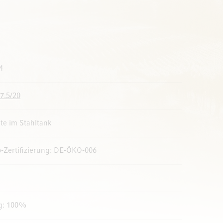
4
7.5/20
te im Stahltank
o-Zertifizierung: DE-ÖKO-006
ng: 100%