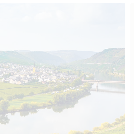
Weinliebhaber und Feinschmecker
en. In den Sommermonaten können
rden, bevor die Riesling-Trauben
den. Nach Absprache sind auf
lich. Neben hessischen
en Kutscherhaus serviert werden,
esling-Weine bekannt, die als
eren- und Trockenbeerenauslese
ebtesten Produkte des
 Riesling“, dessen hellgelbe
 Mund kommen vollreife
rzigen Aromen und einer
z besondere Spezialität gilt der
 wird. Diese Weißweine
ensiv. Sowohl in der Nase als
d Zitrusaromen den Geschmack,