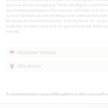
Der unverwechselbare Geschmack der Rieslinge von Schloss
lässt sich auf das einzigartige Terroir der Region zurückführ
verschiedene geologische Formationen schichten sich hier
zu einer Struktur, aus der die Rebwurzeln unterschiedlichste
Mineralstoffe aufnehmen können. Und das Beste ist – schon
einfachen Gutswein zeigt sich die ganze Klasse der Reben v
Vollrads.
Deutschland
Rheingau
/
100% Riesling
Produktdetails
Aromenprofil
Empfohlene Alternativen
Pro