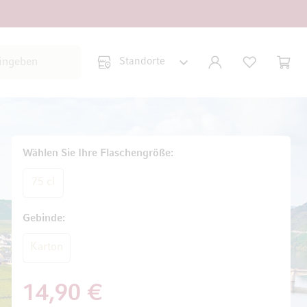
Suche schließen
KONTO
WUNSCHLISTE
WARE
Minicar
Wählen Sie Ihre Flaschengröße
75 cl
Gebinde
Karton
14,90 €