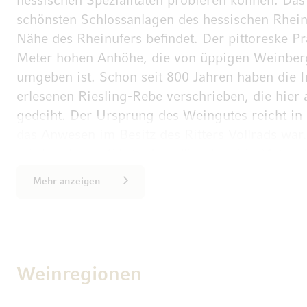
hessischen Spezialitäten probieren können. Das 
schönsten Schlossanlagen des hessischen Rheing
Nähe des Rheinufers befindet. Der pittoreske Pr
Meter hohen Anhöhe, die von üppigen Weinber
umgeben ist. Schon seit 800 Jahren haben die I
erlesenen Riesling-Rebe verschrieben, die hier 
gedeiht. Der Ursprung des Weingutes reicht in 
das Anwesen im Besitz des Ritters Vollrads war
Jahrhunderten führte die adlige Familie Matusc
Rebflächen erweiterte als auch das Anwesen ve
Mehr anzeigen
von finanziellen Schwierigkeiten wurde das Sch
Sparkasse verkauft, die das Weingut auch heute
Seit vielen Jahren gehört das Schloss Vollrads 
Weinregionen
Qualitätsweingütern Deutschlands. Das ganze J