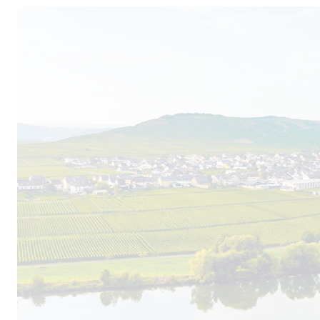
verlockende Veranstaltungen statt, von denen 
aus ganz Deutschland sich angesprochen fühl
die Räumlichkeiten des Schlosses besichtigt we
in den Herbstmonaten zu einer Kostprobe einla
dem traumhaften Weingut sogar Trauungen mög
kulinarischen Spezialitäten, die im restauriert
ist das Schloss Vollrads vor allem wegen der Ri
Qualitätswein, Spätlese, Kabinett, Auslese, Be
oder Eiswein vermarktet werden. Eines der beli
Unternehmens ist der „Schloss Vollrads Sommer
Farbe sich mit grünen Lichtreflexen paart. Im
Sommerfrüchte zum Vorschein, die von feinwü
knackigen Fruchtsäure begleitet werden. Als gan
trockene Riesling, der aus alten Reben erzeugt
erscheinen außerordentlich mineralisch und int
auch am Gaumen dominieren Äpfel, Quitten un