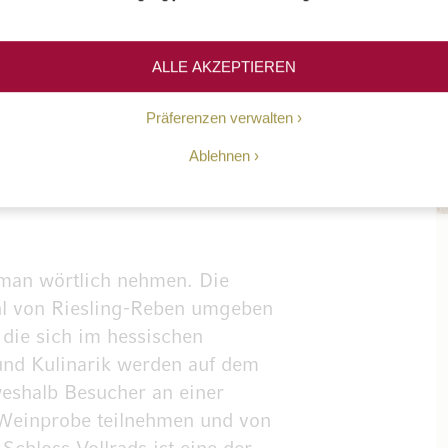
npick Wein
ALLE AKZEPTIEREN
Präferenzen verwalten
Ablehnen
 man wörtlich nehmen. Die
ahl von Riesling-Reben umgeben
, die sich im hessischen
 und Kulinarik werden auf dem
eshalb Besucher an einer
 Weinprobe teilnehmen und von