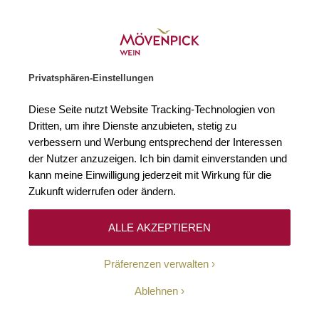
Weinhändler des Jahres 2026
Zur Startseite
SUCHE
WARENKORB
Minicart
Privatsphären-Einstellungen
Startseite
Weißweine
2024 Riesling Kabinett Weisse Kapsel Erden
Diese Seite nutzt Website Tracking-Technologien von
Zum Ende der Bildgalerie springen
Zum Anfang der Bildgaleri
Dritten, um ihre Dienste anzubieten, stetig zu
verbessern und Werbung entsprechend der Interessen
der Nutzer anzuzeigen. Ich bin damit einverstanden und
kann meine Einwilligung jederzeit mit Wirkung für die
Zukunft widerrufen oder ändern.
ALLE AKZEPTIEREN
Präferenzen verwalten
Ablehnen