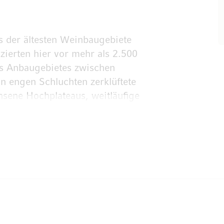
s der ältesten Weinbaugebiete
ierten hier vor mehr als 2.500
es Anbaugebietes zwischen
n engen Schluchten zerklüftete
sene Hochplateaus, weitläufige
u-Lagen, die inmitten dieses
ende Bedingungen für Weinbau
ügen über ein ausgezeichnetes
 natürliche Ertragsbegrenzung,
romatischer Intensität
eres reguliert die extremen
rkungen von Hitze und