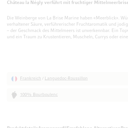
Château la Négly verführt mit fruchtiger Mittelmeerbris
Die Weinberge von La Brise Marine haben «Meerblick». Wür
verhaltener Säure, verführerischer Fruchtaromatik und jodig
– der Geschmack des Mittelmeers ist unverkennbar. Ein To
und ein Traum zu Krustentieren, Muscheln, Currys oder eine
Frankreich
Languedoc-Roussillon
/
100% Bourboulenc