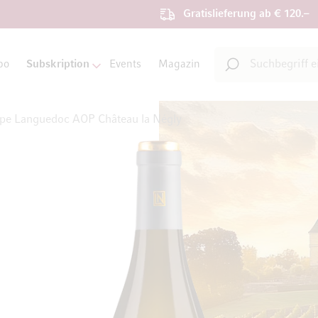
Gratislieferung ab € 120.–
Suche
bo
Subskription
Events
Magazin
Suche
ape Languedoc AOP Château la Négly