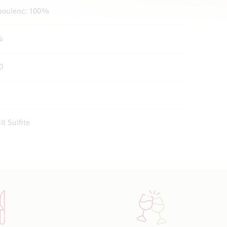
boulenc: 100%
%
0
lt Sulfite