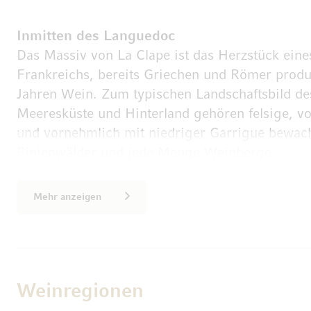
Inmitten des Languedoc
Das Massiv von La Clape ist das Herzstück eine
Frankreichs, bereits Griechen und Römer produz
Jahren Wein. Zum typischen Landschaftsbild d
Meeresküste und Hinterland gehören felsige, vo
und vornehmlich mit niedriger Garrigue bewach
Pinienwälder und jede Menge Weinberge.
Das Weingut Negly verfügt über erstklassige Cr
bemerkenswerten Naturschauplatzes hervorrag
Mehr anzeigen
bieten. Die kalkhaltigen Böden der Region verf
Wasserhaltevermögen und fördern zugleich eine
wodurch Trauben von hoher Konzentration und a
entstehen. Der mäßigende Einfluss des Mittelme
Weinregionen
Auswirkungen des Klimas auf die Reben; Auswi