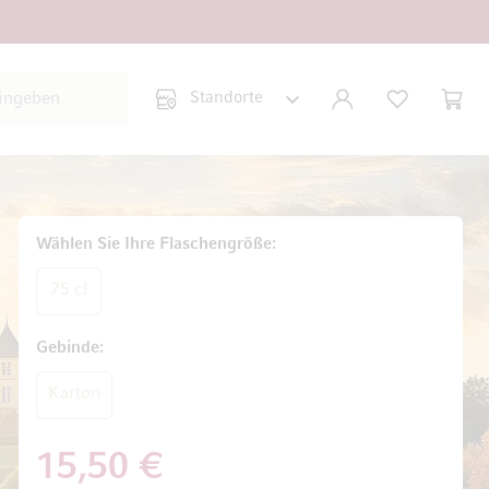
Suche schließen
KONTO
WUNSCHLISTE
WARE
Minic
Wählen Sie Ihre Flaschengröße
75 cl
Gebinde
Karton
15,50 €