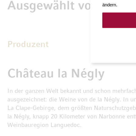
Ausgewählt von Möve
ändern.
Produzent
Château la Négly
In der ganzen Welt bekannt und schon mehrfac
ausgezeichnet: die Weine von de la Négly. In u
La Clape-Gebirge, dem größten Naturschutzgebi
la Négly, knapp 20 Kilometer von Narbonne entf
Weinbauregion Languedoc.