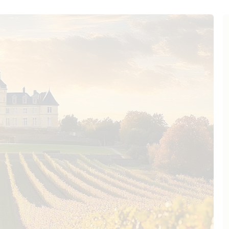
 kalten Fallwinde der Region. Die
d profitieren von ausreichend
nden pro Jahr, gleichzeitig
e in den Früchten zu bewahren.
 Château de la Négly und
die typischen Rebsorten des
ourboulenc, Grenache, Syrah,
den; die ältesten Rebstöcke sind
mit hoher aromatischer
 und ganz auf Qualität und stellte
 auf einen handwerklichen
ragsreduktion durch penible
schinen und führte die manuelle
 von Hand anschließt, um unreife
epflanzte Paux-Rosset einige