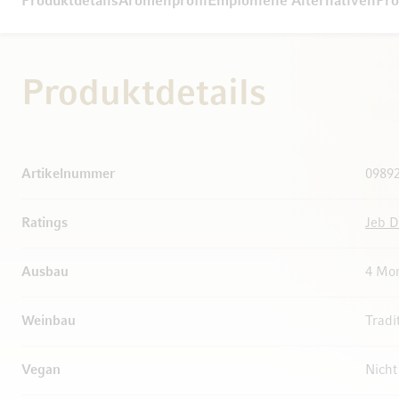
Produktdetails
Aromenprofil
Empfohlene Alternativen
Pro
Produktdetails
Weitere Informationen
Artikelnummer
0989
Ratings
Jeb 
Ausbau
4 Mon
Weinbau
Tradi
Vegan
Nich