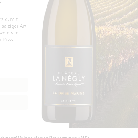
e
zig, mit
-salziger Art
Zum Ende der Bildgalerie springen
Zum Anfang der Bi
pweinwert
r Pizza.