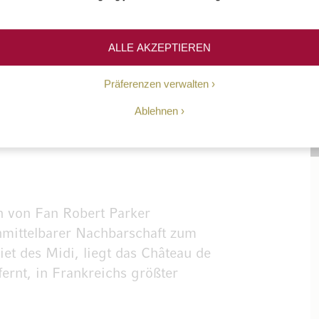
npick Wein
ALLE AKZEPTIEREN
Präferenzen verwalten
Ablehnen
h von Fan Robert Parker
nmittelbarer Nachbarschaft zum
et des Midi, liegt das Château de
ernt, in Frankreichs größter