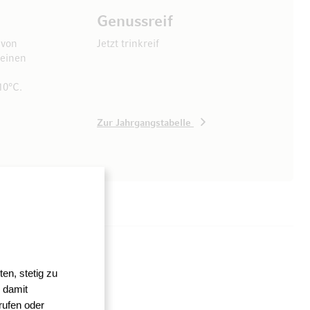
Genussreif
 von
Jetzt trinkreif
weinen
10°C.
Zur Jahrgangstabelle
en, stetig zu
 damit
rufen oder