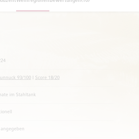
duzent
Weinregionen
Bewertungen
10
224
Dunnuck 93/100
|
Score 18/20
ate im Stahltank
tionell
t angegeben