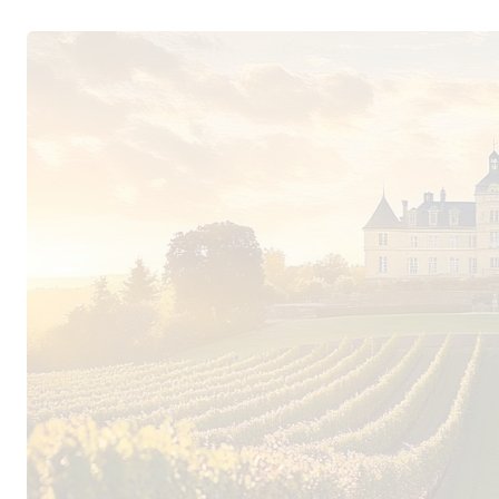
Trockenheit werden ebenso abgemildert wie die
Trauben genießen einen idealen Reifeverlauf un
Licht und Wärme durch mehr als 3000 Sonnenstu
sorgen kühle Nächte dafür, Frische und Balanc
Jean Paux-Rosset und sein Château
Seit dem Jahr 1992 führt Jean Paux-Rosset das
bewirtschaftet 50 Hektar Rebfläche, auf denen 
französischen Südens, Roussanne, Marsanne, B
Cinsault, Carignan und Mourvèdre angebaut wer
mehr als 50 Jahre alt und garantieren Trauben 
Konzentration. Schon frühzeitig setzte Jean voll
das Weingut von einem ehemaligen Großbetrieb
Spitzenbetrieb um. Neben einer drastischen Ert
Arbeit im Weinberg verbannte Jean die Erntema
Lese ein, an die sich eine zweimalige Selektion
oder überreife Früchte auszusortieren. Zudem b