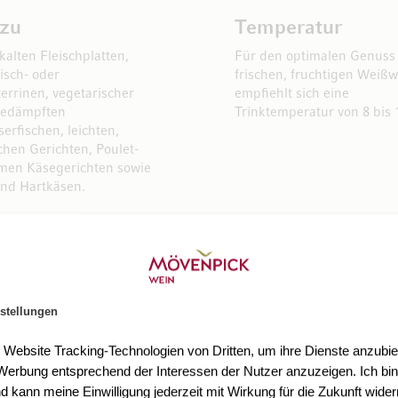
 zu
Temperatur
 kalten Fleischplatten,
Für den optimalen Genuss
isch- oder
frischen, fruchtigen Weiß
rrinen, vegetarischer
empfiehlt sich eine
gedämpften
Trinktemperatur von 8 bis 
erfischen, leichten,
ichen Gerichten, Poulet-
men Käsegerichten sowie
und Hartkäsen.
stellungen
t Website Tracking-Technologien von Dritten, um ihre Dienste anzubiet
erbung entsprechend der Interessen der Nutzer anzuzeigen. Ich bin
d kann meine Einwilligung jederzeit mit Wirkung für die Zukunft wider