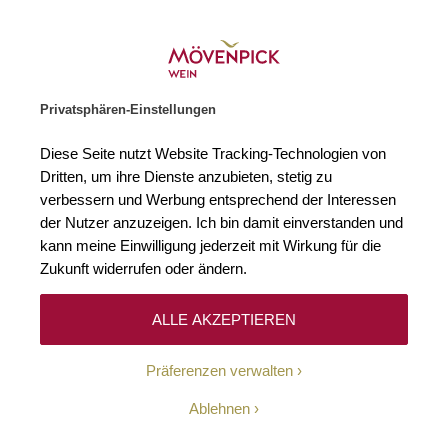
Gratislieferung ab € 120.–
Zur Startseite
SUCHE
WARENKORB
Minicart
Privatsphären-Einstellungen
Startseite
Rotweine
2023 Mordor Burgenland Scheiblhofer - The W
Diese Seite nutzt Website Tracking-Technologien von
Zum Ende der Bildgalerie springen
Zum Anfang der Bildgaleri
Dritten, um ihre Dienste anzubieten, stetig zu
verbessern und Werbung entsprechend der Interessen
der Nutzer anzuzeigen. Ich bin damit einverstanden und
kann meine Einwilligung jederzeit mit Wirkung für die
Zukunft widerrufen oder ändern.
ALLE AKZEPTIEREN
Präferenzen verwalten
Ablehnen