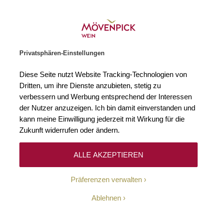
Weinhändler des Jahres 2026
Zur Startseite
SUCHE
WARENKORB
Minicart
Privatsphären-Einstellungen
Startseite
Weißweine
2023 Les Neiges de l'Agly Côtes Catalanes I
Diese Seite nutzt Website Tracking-Technologien von
Zum Ende der Bildgalerie springen
Zum Anfang der Bildgaleri
Dritten, um ihre Dienste anzubieten, stetig zu
verbessern und Werbung entsprechend der Interessen
der Nutzer anzuzeigen. Ich bin damit einverstanden und
kann meine Einwilligung jederzeit mit Wirkung für die
Zukunft widerrufen oder ändern.
ALLE AKZEPTIEREN
Präferenzen verwalten
Ablehnen