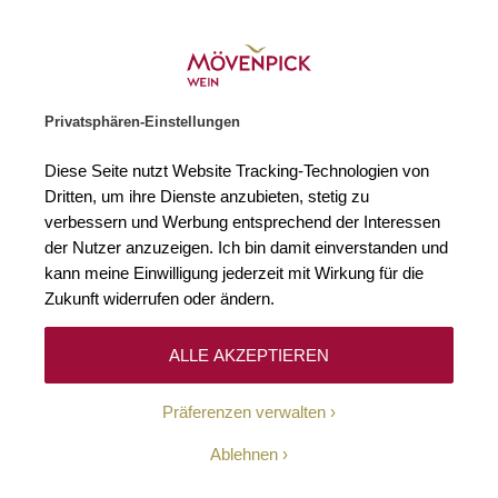
Weinhändler des Jahres 2026
Zur Startseite
SUCHE
WARENKORB
Minicart
Privatsphären-Einstellungen
Startseite
Bestseller
2023 Chardonnay Carneros Rombauer Vineyar
Diese Seite nutzt Website Tracking-Technologien von
Zum Ende der Bildgalerie springen
Zum Anfang der Bildgaleri
Dritten, um ihre Dienste anzubieten, stetig zu
verbessern und Werbung entsprechend der Interessen
der Nutzer anzuzeigen. Ich bin damit einverstanden und
kann meine Einwilligung jederzeit mit Wirkung für die
Zukunft widerrufen oder ändern.
ALLE AKZEPTIEREN
Präferenzen verwalten
Ablehnen