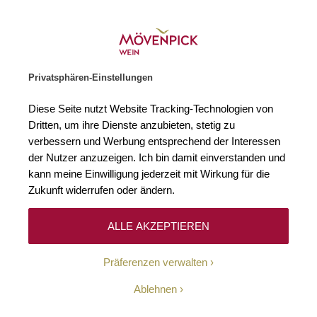
Weinhändler des Jahres 2026
Zur Startseite
SUCHE
WARENKORB
Minicart
Privatsphären-Einstellungen
Startseite
Weißweine
2022 Puligny-Montrachet Hameau de Blagny 
Diese Seite nutzt Website Tracking-Technologien von
Zum Ende der Bildgalerie springen
Zum Anfang der Bildgaleri
Dritten, um ihre Dienste anzubieten, stetig zu
verbessern und Werbung entsprechend der Interessen
der Nutzer anzuzeigen. Ich bin damit einverstanden und
kann meine Einwilligung jederzeit mit Wirkung für die
Zukunft widerrufen oder ändern.
ALLE AKZEPTIEREN
Präferenzen verwalten
Ablehnen