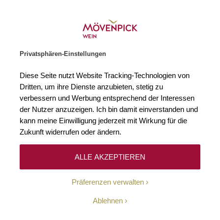
Weinhändler des Jahres 2026
Zur Startseite
SUCHE
WARENKORB
Minicart
Privatsphären-Einstellungen
Startseite
Rotweine
2021 Vino Nobile di Montepulciano DOCG Avig
Diese Seite nutzt Website Tracking-Technologien von
Zum Ende der Bildgalerie springen
Zum Anfang der Bildgaleri
Dritten, um ihre Dienste anzubieten, stetig zu
verbessern und Werbung entsprechend der Interessen
der Nutzer anzuzeigen. Ich bin damit einverstanden und
kann meine Einwilligung jederzeit mit Wirkung für die
Zukunft widerrufen oder ändern.
ALLE AKZEPTIEREN
Präferenzen verwalten
Ablehnen