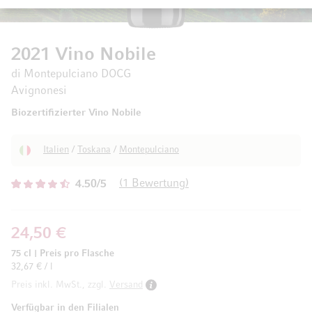
2021 Vino Nobile
di Montepulciano DOCG
Avignonesi
Biozertifizierter Vino Nobile
Italien
/
Toskana
/
Montepulciano
1
Bewertung
4.50/5
24,50 €
75 cl
|
Preis pro Flasche
32,67 € / l
Preis inkl. MwSt., zzgl.
Versand
Verfügbar in den Filialen