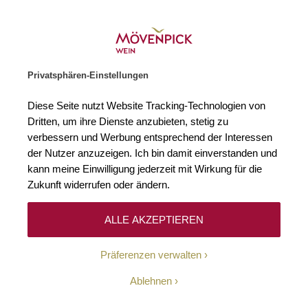
Gratislieferung ab € 120.–
Zur Startseite
SUCHE
WARENKORB
Minicart
Privatsphären-Einstellungen
Startseite
Rotweine
2020 Pommard Les Chanlins 1er Cru AOC Vieill
Diese Seite nutzt Website Tracking-Technologien von
Zum Ende der Bildgalerie springen
Zum Anfang der Bildgaleri
Dritten, um ihre Dienste anzubieten, stetig zu
Bio
verbessern und Werbung entsprechend der Interessen
der Nutzer anzuzeigen. Ich bin damit einverstanden und
kann meine Einwilligung jederzeit mit Wirkung für die
Zukunft widerrufen oder ändern.
ALLE AKZEPTIEREN
Präferenzen verwalten
Ablehnen