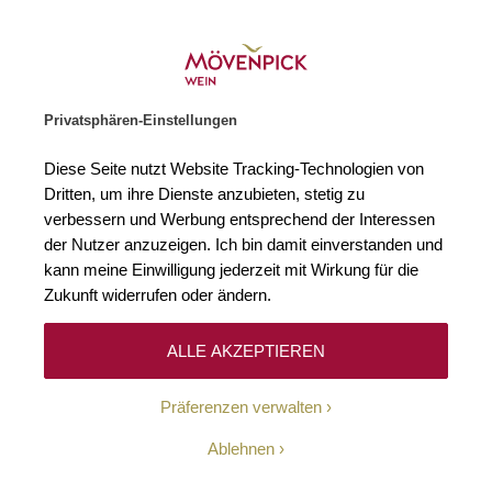
Weinhändler des Jahres 2026
Zur Startseite
SUCHE
WARENKORB
Minicart
Privatsphären-Einstellungen
Startseite
Weißweine
2019 Riesling trocken VDP. Grosses Gewächs
Diese Seite nutzt Website Tracking-Technologien von
Zum Ende der Bildgalerie springen
Zum Anfang der Bildgaleri
Dritten, um ihre Dienste anzubieten, stetig zu
verbessern und Werbung entsprechend der Interessen
der Nutzer anzuzeigen. Ich bin damit einverstanden und
kann meine Einwilligung jederzeit mit Wirkung für die
Zukunft widerrufen oder ändern.
ALLE AKZEPTIEREN
Präferenzen verwalten
Ablehnen