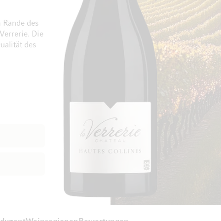
m Rande des
Verrerie. Die
ualität des
Zum Ende der Bildgalerie springen
Zum Anfang der Bi