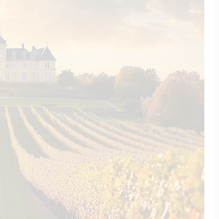
läche, auf denen Syrah
nsault und Carignan sowie von
Roussanne und Grenache blanc.
rge in den Vordergrund zu
 rund um das Château La Verrerie
2010 beschlossen, die Produktion
. Diese ökologische Philosophie
Vitali seit 2018 in den Reben und
 Quintessenz der verschiedenen
, widmet sie der Beobachtung der
hrt die Boden mit organischen
der Trauben und vinifiziert alle
lt der unterschiedlichen