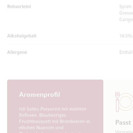
Rebsorte(n)
Syrah
Grena
Carig
Alkoholgehalt
14.5%
Allergene
Enthält
Aromenprofil
(st) Sattes Purpurrot mit violetten
Reflexen. Blaubeeriges
Fruchtbouquett mit Brombeeren in
Passt
etlichen Nuancen und
Vorspeis