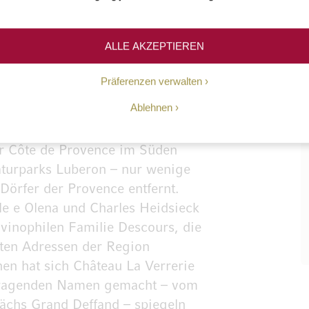
ALLE AKZEPTIEREN
Präferenzen verwalten
Ablehnen
r Côte de Provence im Süden
aturparks Luberon – nur wenige
Dörfer der Provence entfernt.
le e Olena und Charles Heidsieck
 vinophilen Familie Descours, die
sten Adressen der Region
nen hat sich Château La Verrerie
vorragenden Namen gemacht – vom
ächs Grand Deffand – spiegeln