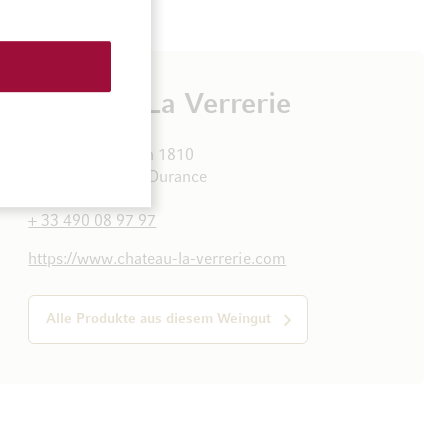
Château La Verrerie
Route du Luberon 1810
84360 Puget sur Durance
Frankreich
+ 33 490 08 97 97
https://www.chateau-la-verrerie.com
Alle Produkte aus diesem Weingut