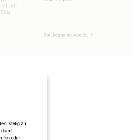
hlt sich
5 bis
Zur Jahrgangstabelle
en, stetig zu
 damit
rufen oder