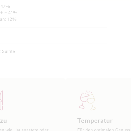
: 47%
che: 41%
nan: 12%
 Sulfite
 zu
Temperatur
en wie Hauspastete oder
Für den optimalen Genuss