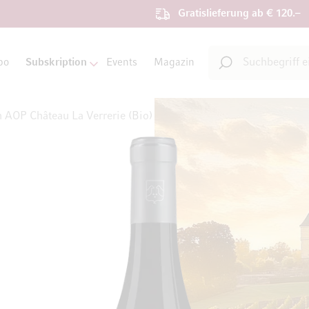
Gratislieferung ab € 120.–
Suche
bo
Subskription
Events
Magazin
Suche
 AOP Château La Verrerie (Bio)