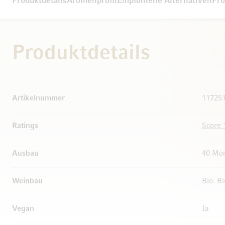
Produktdetails
Aromenprofil
Empfohlene Alternativen
Pro
Produktdetails
Weitere Informationen
Artikelnummer
11725
Ratings
Score 
Ausbau
40 Mon
Weinbau
Bio. B
Vegan
Ja