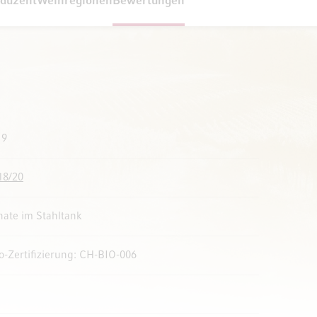
duzent
Weinregionen
Bewertungen
19
18/20
ate im Stahltank
io-Zertifizierung: CH-BIO-006