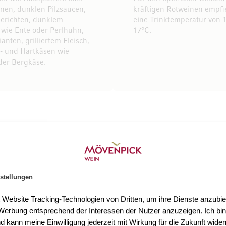
inen, dunklen Pilzsaucen,
kräftigen Rotweinen empfie
erichten, dunklem
eine Trinktemperatur von 1
 wie Ente oder Perlhuhn,
17°C.
anten, grilliertem Fleisch,
- und Hartkäsen wie
der Bergkäse.
stellungen
npick Wein
t Website Tracking-Technologien von Dritten, um ihre Dienste anzubiet
erbung entsprechend der Interessen der Nutzer anzuzeigen. Ich bin
d kann meine Einwilligung jederzeit mit Wirkung für die Zukunft wider