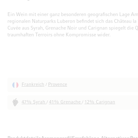
Ein Wein mit einer ganz besonderen geografischen Lage A
regionalen Naturparks Luberon befindet sich das Château la 
Cuvée aus Syrah, Grenache Noir und Carignan spiegelt die Q
traumhaften Terroirs ohne Kompromisse wider.
Frankreich
Provence
/
47% Syrah
41% Grenache
12% Carignan
/
/