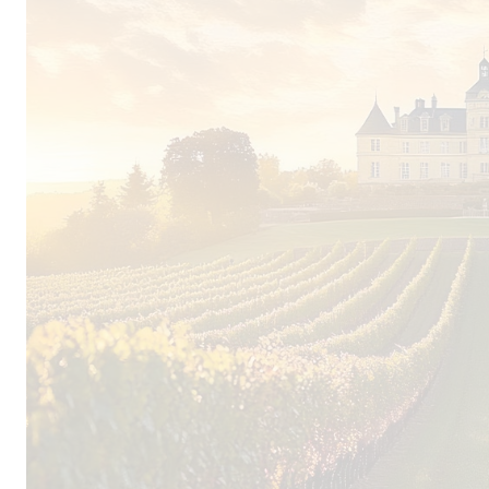
Descours und umfasst insgesamt 56 Hektar Rebf
dominiert, ergänzt von den roten Grenache, Ci
den weißen Viognier, Bourboulenc, Clairette, 
Die Quintessenz desTerroirs
Um die spezifischen Eigenschaften der Weinbe
rücken, und um die natürliche Flora und Fauna
zu erhalten, hat die Familie Descours im Jahr 
vollständig auf biologischen Anbau umzustellen
gestaltet die junge Önologen Valentine Tardieu-
im Weinkeller wesentlich mit: Um die jeweilige
Terroirs im Geschmack zur Geltung zu bringen
einzelnen Weinberge große Aufmerksamkeit, nä
Düngern, kontrolliert stetig den Reifefortschritt 
Traubenpartien parzellenweise, damit die Vielfa
Lagencharakteristika erhalten bleibt.