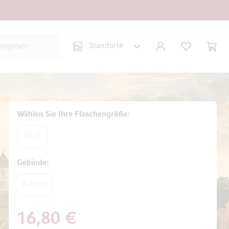
Suche schließen
KONTO
WUNSCHLISTE
WARE
Minicar
Wählen Sie Ihre Flaschengröße
75 cl
Gebinde
Karton
16,80 €