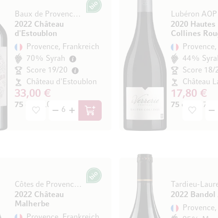
Bio
Baux de Provence AOP (Biodynamisch)
Lubéron AOP
2022 Château
2020 Hautes
d'Estoublon
Collines Rou
Provence, Frankreich
Provence,
70% Syrah
44% Syra
Score 19/20
Score 18/
Château d'Estoublon
Château L
33,00 €
17,80 €
75 cl
(44,00 € / l)
75 cl
(23,73 € 
In den Warenkorb
Bio
Côtes de Provence AOP (Bio)
Tardieu-Laur
2022 Château
2022 Bandol
Malherbe
Provence,
Provence, Frankreich