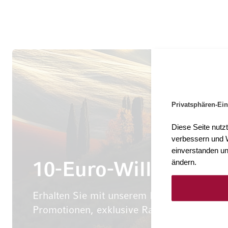
Privatsphären-Ein
Diese Seite nutz
verbessern und W
einverstanden un
ändern.
10-Euro-Willkomme
Erhalten Sie mit unserem Newsletter wöche
Promotionen, exklusive Rabatte sowie aktu