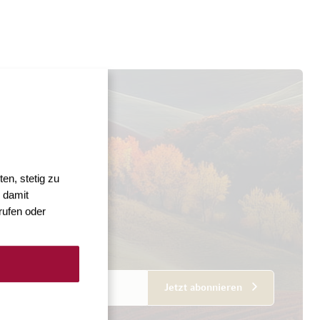
en, stetig zu
 damit
rufen oder
esse
Jetzt abonnieren