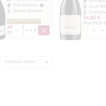
95% Mour
35% Grenache
Score 18.
Château Malherbe
Tardieu-L
34,80 €
ONLINE EXKLUSIV
75 cl
(39,87 € 
49,90 €
In den Warenkorb
75 cl
(66,53 € / l)