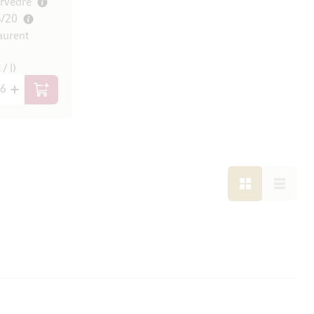
vèdre
5/20
aurent
/ l)
In den Warenkorb
LISTE
LISTE