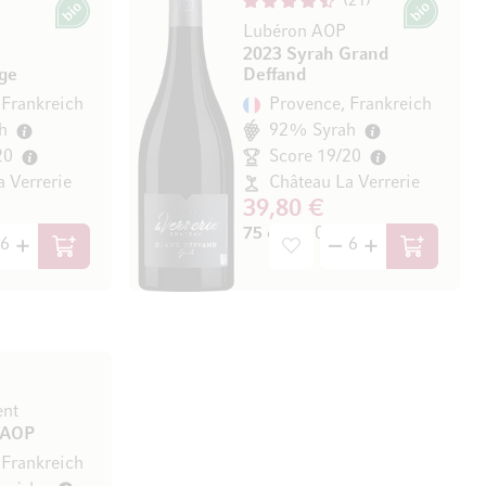
21
Bio
Bio
Lubéron AOP
2023 Syrah Grand
ge
Deffand
 Frankreich
Provence, Frankreich
h
92% Syrah
20
Score 19/20
a Verrerie
Château La Verrerie
39,80 €
/ l)
75 cl
(53,07 € / l)
In den Warenkorb
In den Wa
ent
 AOP
 Frankreich