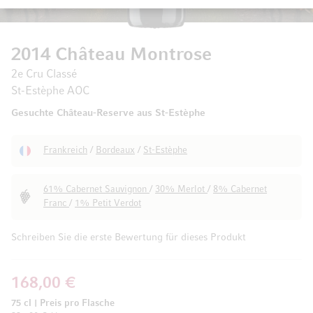
2014 Château Montrose
2e Cru Classé
St-Estèphe AOC
Gesuchte Château-Reserve aus St-Estèphe
Frankreich
/
Bordeaux
/
St-Estèphe
61% Cabernet Sauvignon
/
30% Merlot
/
8% Cabernet
Franc
/
1% Petit Verdot
Schreiben Sie die erste Bewertung für dieses Produkt
168,00 €
75 cl
|
Preis pro Flasche