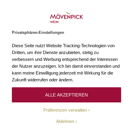
Weinhändler des Jahres 2026
Zur Startseite
SUCHE
WARENKORB
Minicart
Privatsphären-Einstellungen
Startseite
Rotweine
2014 Château Montrose 2e Cru Classé St-Estè
Diese Seite nutzt Website Tracking-Technologien von
Zum Ende der Bildgalerie springen
Zum Anfang der Bildgaleri
Dritten, um ihre Dienste anzubieten, stetig zu
verbessern und Werbung entsprechend der Interessen
der Nutzer anzuzeigen. Ich bin damit einverstanden und
kann meine Einwilligung jederzeit mit Wirkung für die
Zukunft widerrufen oder ändern.
ALLE AKZEPTIEREN
Präferenzen verwalten
Ablehnen