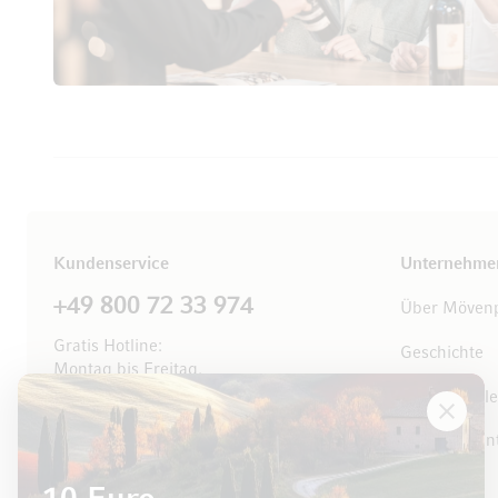
Kundenservice
Unternehme
+49 800 72 33 974
Über Mövenp
Gratis Hotline:
Geschichte
Montag bis Freitag,
8.00 bis 18.00 Uhr
Offene Stell
Kontaktieren Sie uns
Managemen
Events