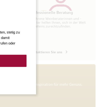
ung
Professionelle Beratung
seren
Erfahrene Weinberaterinnen und -
ugang zu
berater helfen Ihnen, sich in der Welt
des Weins zurechtzufinden.
en, stetig zu
 damit
rufen oder
Kontaktieren Sie uns
he Verkostungen und Inspiration für mehr Genuss.