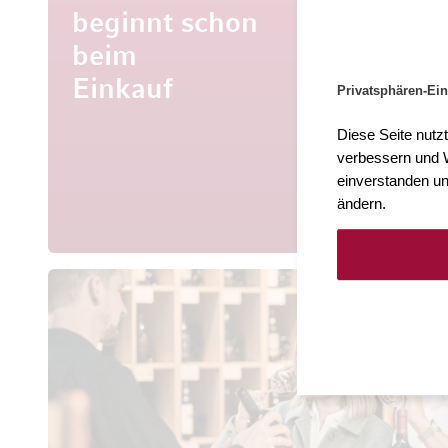
beginnt schon
beim
Mehr al
Entdecke
Einkauf
Privatsphären-Ein
aus aller 
Diese Seite nutz
verbessern und W
einverstanden un
ändern.