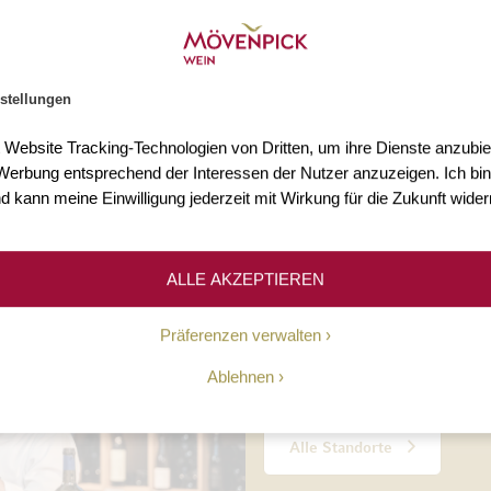
s 3.000 Weine
Mehr als 75 Jahre Erfahr
n Sie mehr als 3.000 Weine
Seit 1948 ermöglichen wir un
stellungen
Welt.
Kundinnen und Kunden den Z
hochwertigen Weinen.
t Website Tracking-Technologien von Dritten, um ihre Dienste anzubiet
erbung entsprechend der Interessen der Nutzer anzuzeigen. Ich bin
d kann meine Einwilligung jederzeit mit Wirkung für die Zukunft wider
Unsere Geschichte
ALLE AKZEPTIEREN
10 Standorte
Präferenzen verwalten
Ablehnen
Persönliche Beratung, täglic
Alle Standorte