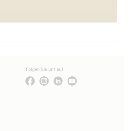
Folgen Sie uns auf
See our Facebook
See our Instagram account
See our LinkedIn
See our YouTube channel