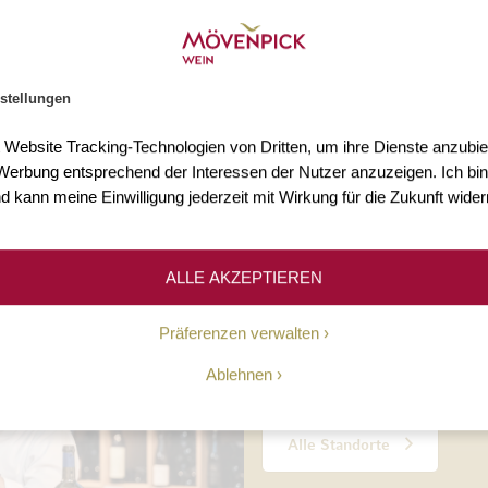
s 3.000 Weine
Mehr als 75 Jahre Erfahr
n Sie mehr als 3.000 Weine
Seit 1948 ermöglichen wir un
stellungen
Welt.
Kundinnen und Kunden den Z
hochwertigen Weinen.
t Website Tracking-Technologien von Dritten, um ihre Dienste anzubiet
erbung entsprechend der Interessen der Nutzer anzuzeigen. Ich bin
d kann meine Einwilligung jederzeit mit Wirkung für die Zukunft wider
Unsere Geschichte
ALLE AKZEPTIEREN
10 Standorte
Präferenzen verwalten
Ablehnen
Persönliche Beratung, täglic
Alle Standorte