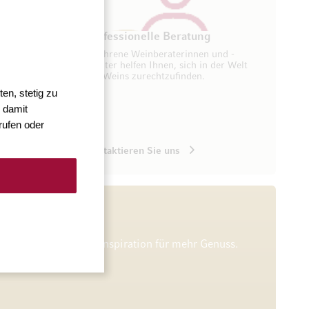
ung
Professionelle Beratung
seren
Erfahrene Weinberaterinnen und -
ugang zu
berater helfen Ihnen, sich in der Welt
des Weins zurechtzufinden.
en, stetig zu
 damit
rufen oder
Kontaktieren Sie uns
he Verkostungen und Inspiration für mehr Genuss.