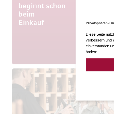
beginnt schon
beim
Mehr al
Entdecke
Einkauf
Privatsphären-Ein
aus aller 
Diese Seite nutz
verbessern und W
einverstanden un
ändern.