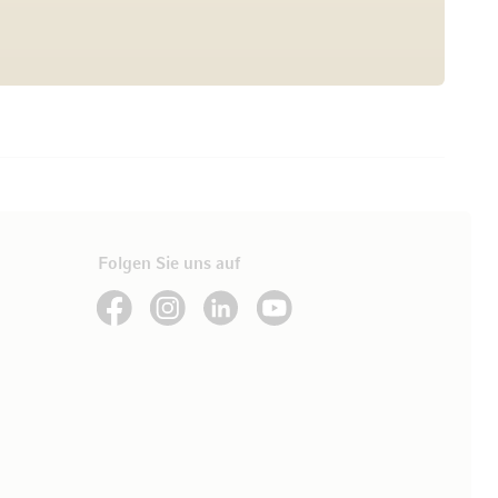
Folgen Sie uns auf
See our Facebook
See our Instagram account
See our LinkedIn
See our YouTube channel