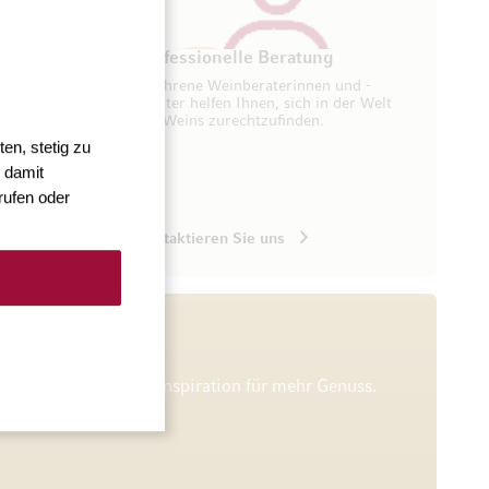
ung
Professionelle Beratung
seren
Erfahrene Weinberaterinnen und -
ugang zu
berater helfen Ihnen, sich in der Welt
des Weins zurechtzufinden.
en, stetig zu
 damit
rufen oder
Kontaktieren Sie uns
he Verkostungen und Inspiration für mehr Genuss.