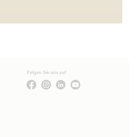
Folgen Sie uns auf
See our Facebook
See our Instagram account
See our LinkedIn
See our YouTube channel