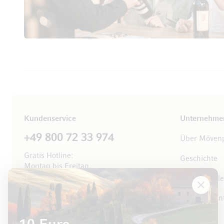
Kundenservice
Unternehme
+49 800 72 33 974
Über Mövenp
Gratis Hotline:
Geschichte
Montag bis Freitag,
8.00 bis 18.00 Uhr
Offene Stell
Kontaktieren Sie uns
Managemen
Events