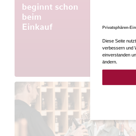
beginnt schon
beim
Mehr al
Entdecke
Einkauf
Privatsphären-Ein
aus aller 
Diese Seite nutz
verbessern und W
einverstanden un
ändern.