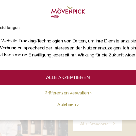
s 3.000 Weine
Mehr als 75 Jahre Erfahr
n Sie mehr als 3.000 Weine
Seit 1948 ermöglichen wir un
stellungen
Welt.
Kundinnen und Kunden den Z
hochwertigen Weinen.
t Website Tracking-Technologien von Dritten, um ihre Dienste anzubiet
erbung entsprechend der Interessen der Nutzer anzuzeigen. Ich bin
d kann meine Einwilligung jederzeit mit Wirkung für die Zukunft wider
Unsere Geschichte
ALLE AKZEPTIEREN
10 Standorte
Präferenzen verwalten
Ablehnen
Persönliche Beratung, täglic
Alle Standorte