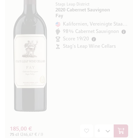
Stags Leap District
2020 Cabernet Sauvignon
Fay
Kalifornien, Vereinigte Staaten
98% Cabernet Sauvignon
Score 19/20
Stag's Leap Wine Cellars
185,00 €
In den W
75 cl
(246,67 € / l)