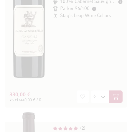
100% Cabernet Sauvignon
Parker 96/100
Stag's Leap Wine Cellars
330,00 €
In den W
75 cl
(440,00 € / l)
2