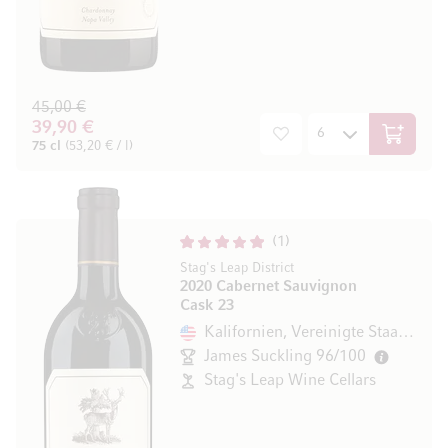
45,00 €
39,90 €
In den W
75 cl
(53,20 € / l)
1
Stag's Leap District
2020 Cabernet Sauvignon
Cask 23
Kalifornien, Vereinigte Staaten
James Suckling 96/100
Stag's Leap Wine Cellars