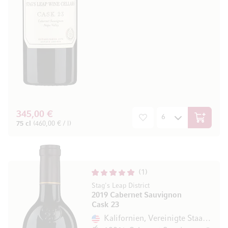
345,00 €
In den W
75 cl
(460,00 € / l)
1
Stag's Leap District
2019 Cabernet Sauvignon
Cask 23
Kalifornien, Vereinigte Staaten