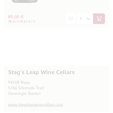
89,00 €
In den W
75 cl
(118,67 € / l)
Stag's Leap Wine Cellars
94558 Napa
5766 Silverado Trail
Vereinigte Staaten
www.stagsleapwinecellars.com